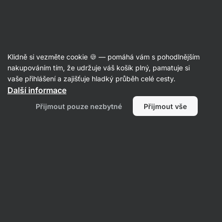
Aktin
Klidně si vezměte cookie 🍪 — pomáhá vám s pohodlnějším
nakupováním tím, že udržuje váš košík plný, pamatuje si
Lili Szabó
vaše přihlášení a zajišťuje hladký průběh celé cesty.
Další informace
Přijmout pouze nezbytné
Přijmout vše
Vše
Recenze
Recenze
Lili Szabó
hodnotí produkt