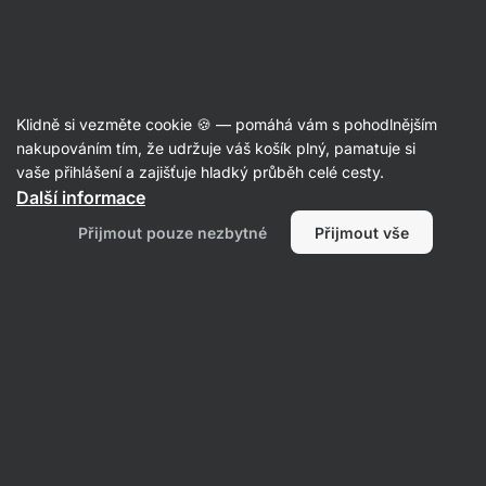
Aktin
Klidně si vezměte cookie 🍪 — pomáhá vám s pohodlnějším
nakupováním tím, že udržuje váš košík plný, pamatuje si
ALEŠ KNĚŽÍNEK
vaše přihlášení a zajišťuje hladký průběh celé cesty.
Další informace
Přijmout pouze nezbytné
Přijmout vše
Vše
Oblíbené produkty
Oblíbené produkty