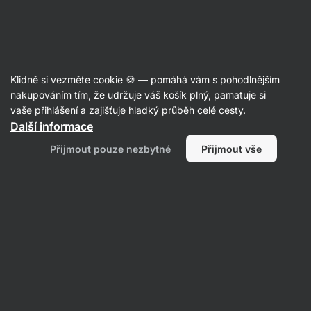
16:13:35
SUMMER SALE ⏰ Poslední šance ušetřit až 30 %
Skrýt
upozornění
Aktin
Klidně si vezměte cookie 🍪 — pomáhá vám s pohodlnějším
Křupky
nakupováním tím, že udržuje váš košík plný, pamatuje si
vaše přihlášení a zajišťuje hladký průběh celé cesty.
Vilgain
Plant Protein Crispy Puffs BIO
⁠–⁠ lehký
Další informace
křupavý snack, vegan a bez lepku, pouze ze
Přijmout pouze nezbytné
Přijmout vše
4 surovin
Přečíst 94 recenzí
hodnocení
303