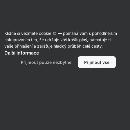
SUMMER SALE ☀️ Objev nové produkty v akci a ušetři až 30 %
Skrýt
upozornění
Aktin
Klidně si vezměte cookie 🍪 — pomáhá vám s pohodlnějším
Směsi na vaření a pečení
nakupováním tím, že udržuje váš košík plný, pamatuje si
vaše přihlášení a zajišťuje hladký průběh celé cesty.
Vilgain
Protein Muffin Mix
⁠–⁠ mix na přípravu
Další informace
vláčných bezlepkových muffinů, 29 % bílkovin,
Přijmout pouze nezbytné
Přijmout vše
jednoduchá příprava
Přečíst 4 recenze
hodnocení
12