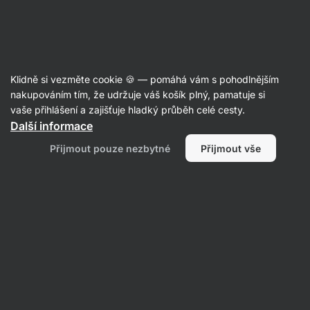
Aktin
Recepty
Klidně si vezměte cookie 🍪 — pomáhá vám s pohodlnějším
nakupováním tím, že udržuje váš košík plný, pamatuje si
Filtrovat
Řazení
:
Nejnovější
2
vaše přihlášení a zajišťuje hladký průběh celé cesty.
Další informace
Tiramisu
Přijmout pouze nezbytné
Přijmout vše
francouzské
tousty