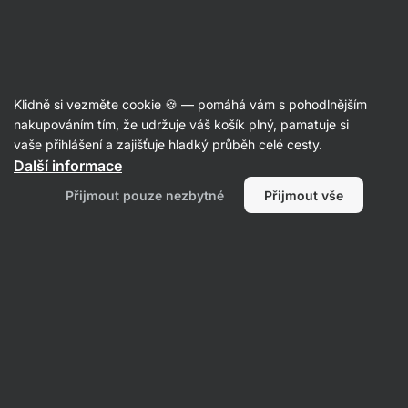
Aktin
Recepty
Klidně si vezměte cookie 🍪 — pomáhá vám s pohodlnějším
nakupováním tím, že udržuje váš košík plný, pamatuje si
Filtrovat
Řazení
:
Nejnovější
2
vaše přihlášení a zajišťuje hladký průběh celé cesty.
Další informace
Fazolové
Přijmout pouze nezbytné
Přijmout vše
nachos