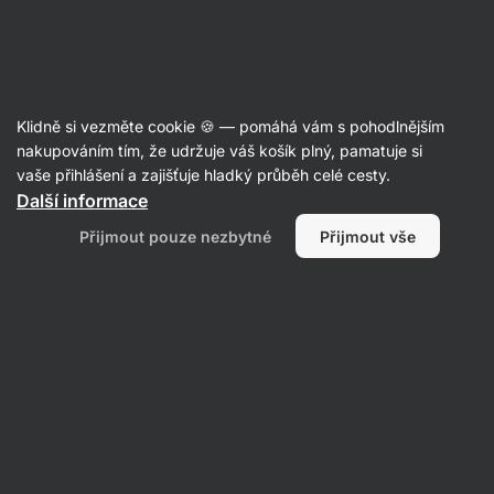
SUMMER SALE ☀️ Objev nové produkty v akci a ušetři až 30 %
Skrýt
upozornění
Aktin
Klidně si vezměte cookie 🍪 — pomáhá vám s pohodlnějším
Kešu másla
nakupováním tím, že udržuje váš košík plný, pamatuje si
vaše přihlášení a zajišťuje hladký průběh celé cesty.
Vilgain
Kešu máslo BIO ⁠–⁠ 250 g
⁠–⁠ 100% přírodní
Další informace
máslo s extra krémovou texturou, z ořechů
Přijmout pouze nezbytné
Přijmout vše
pražených horkým vzduchem, bez aditiv a GMO,
ideální do kaší či palačinek
Přečíst 53 recenzí
Zobrazit 2 dotazy
hodnocení
177