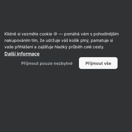
32:02:28
SUMMER SALE ⏰ Poslední šance ušetřit až 30 %
Skrýt
upozornění
Aktin
Klidně si vezměte cookie 🍪 — pomáhá vám s pohodlnějším
nakupováním tím, že udržuje váš košík plný, pamatuje si
Produkt již není v prodeji
vaše přihlášení a zajišťuje hladký průběh celé cesty.
Další informace
Vilgain Mandle v čokoládě
– mléčná
Přijmout pouze nezbytné
Přijmout vše
čokoláda ve skořicovém prášku 200 g
(dóza)
Zobrazit informace o produktu
Nástupce produktu
Ovoce v čokoládě
Vilgain
Mandle v čokoládě ⁠–⁠ 250 g
⁠–⁠ čerstvé
a super křupavé ořechy, pořádná vrstva
čokolády, bez leštících látek