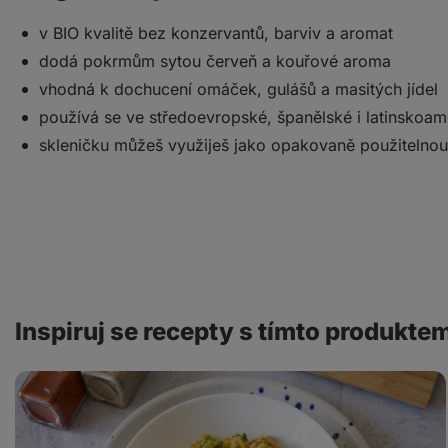
v BIO kvalitě bez konzervantů, barviv a aromat
dodá pokrmům sytou červeň a kouřové aroma
vhodná k dochucení omáček, gulášů a masitých jídel
používá se ve středoevropské, španělské i latinskoam
skleničku můžeš využiješ jako opakovaně použitelno
Inspiruj se recepty s tímto produkte
Orzo
s
kuřecím
masem
a