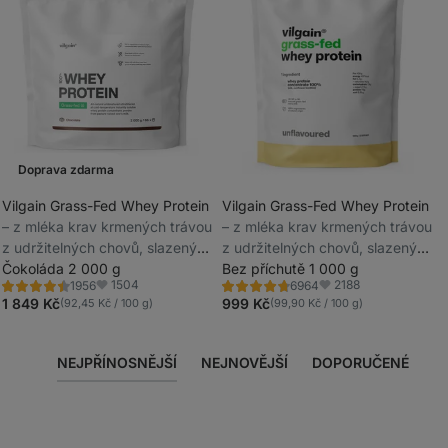
Doprava zdarma
Vilgain Grass-Fed Whey Protein
Vilgain Grass-Fed Whey Protein
⁠–⁠ z mléka krav krmených trávou
⁠–⁠ z mléka krav krmených trávou
_
z udržitelných chovů, slazený
z udržitelných chovů, slazený
_
stévií, ultrafiltrovaný za nízkých
Čokoláda 2 000 g
stévií, ultrafiltrovaný za nízkých
Bez příchutě 1 000 g
1504
2188
1956
6964
teplot
teplot
Hodnocení
Hodnocení
Oblíbené
Oblíbené
4.4/5,
4.6/5,
1 849 Kč
999 Kč
(92,45 Kč / 100 g)
(99,90 Kč / 100 g)
1956
6964
recenzí
recenzí
NEJPŘÍNOSNĚJŠÍ
NEJNOVĚJŠÍ
DOPORUČENÉ