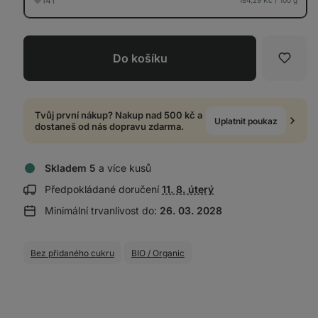
141
Do košíku
Oblíb
Tvůj první nákup? Nakup nad 500 kč a
Uplatnit poukaz
dostaneš od nás dopravu zdarma.
Skladem 5
a více kusů
Zobrazit
Předpokládané doručení
11. 8. úterý
informace
Minimální trvanlivost do:
26. 03. 2028
o
doručení:
Bez přidaného cukru
BIO / Organic