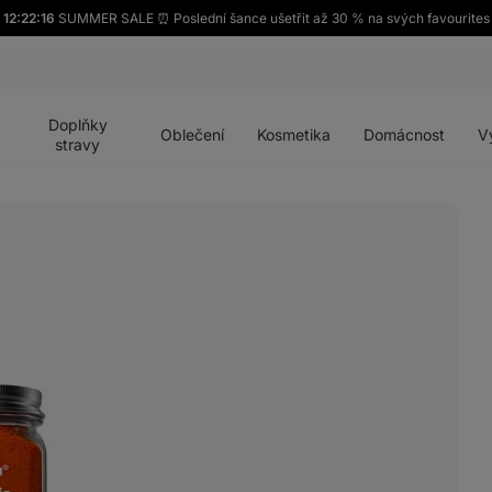
12:22:14
SUMMER SALE ⏰ Poslední šance ušetřit až 30 % na svých favourites
Otevřít
Otevřít
Otevřít
Otevřít
Otevří
menu
menu
menu
menu
menu
Doplňky
Oblečení
Kosmetika
Domácnost
V
stravy