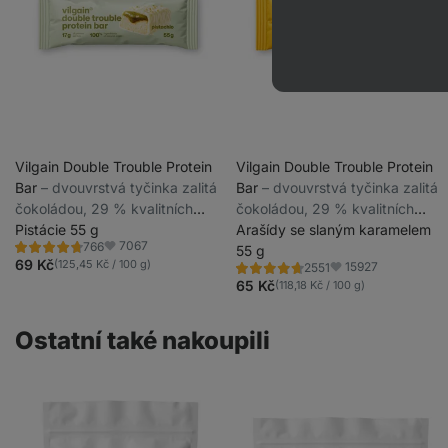
Vilgain Double Trouble Protein
Vilgain Double Trouble Protein
Bar
⁠–⁠ dvouvrstvá tyčinka zalitá
Bar
⁠–⁠ dvouvrstvá tyčinka zalitá
čokoládou, 29 % kvalitních
čokoládou, 29 % kvalitních
bílkovin, bez konzervantů a
Pistácie 55 g
bílkovin, bez konzervantů a
Arašídy se slaným karamelem
7067
766
barviv
barviv
55 g
Hodnocení
Oblíbené
4.7/5,
69 Kč
(125,45 Kč / 100 g)
15927
2551
Hodnocení
Oblíbené
766
4.7/5,
65 Kč
(118,18 Kč / 100 g)
recenzí
2551
recenzí
Ostatní také nakoupili