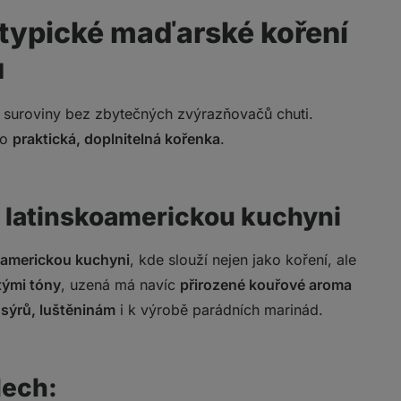
- typické maďarské koření
ů
né suroviny bez zbytečných zvýrazňovačů chuti.
ko
praktická, doplnitelná kořenka
.
i latinskoamerickou kuchyni
oamerickou kuchyni
, kde slouží nejen jako koření, ale
tými tóny
, uzená má navíc
přirozené kouřové aroma
 sýrů, luštěninám
i k výrobě parádních marinád.
dech: