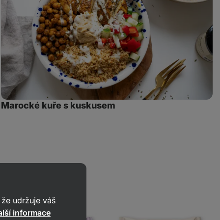
Marocké kuře s kuskusem
že udržuje váš
lší informace