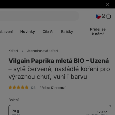
Skrýt
upozo
t
Otevřít
menu
Přidej se
ybavení
Novinky
Cíle 💪
Balíčky
k nám!
Koření
Jednodruhové koření
Vilgain
Paprika mletá BIO ⁠–⁠ Uzená
⁠–⁠ sytě červené, nasládlé koření pro
výraznou chuť, vůni i barvu
hodnocení
123
Přečíst 17 recenzí
Balení
70 g
129 Kč
184,29 Kč / 100 g