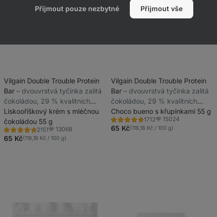
Přijmout pouze nezbytné
Přijmout vše
Vilgain Double Trouble Protein
Vilgain Double Trouble Protein
Bar
⁠–⁠ dvouvrstvá tyčinka zalitá
Bar
⁠–⁠ dvouvrstvá tyčinka zalitá
čokoládou, 29 % kvalitních
čokoládou, 29 % kvalitních
bílkovin, bez konzervantů a
Lískooříškový krém s mléčnou
bílkovin, bez konzervantů a
Choco bueno s křupinkami 55 g
15024
1712
barviv
čokoládou 55 g
barviv
Hodnocení
Oblíbené
4.6/5,
65 Kč
(118,18 Kč / 100 g)
13068
2151
Hodnocení
Oblíbené
1712
4.7/5,
65 Kč
(118,18 Kč / 100 g)
recenzí
2151
recenzí