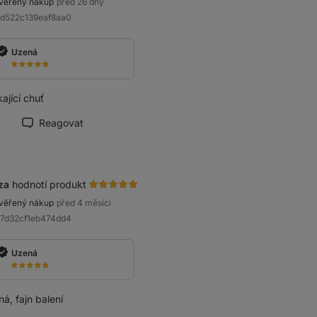
věřený nákup
před 26 dny
bd522c139eaf8aa0
Uzená
ající chuť
Reagovat
načit recenzi jako přínosnou
za
hodnotí produkt
věřený nákup
před 4 měsíci
a7d32cf1eb474dd4
Uzená
á, fajn balení