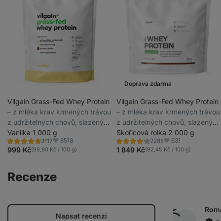
Doprava zdarma
Vilgain Grass-Fed Whey Protein
Vilgain Grass-Fed Whey Protein
⁠–⁠ z mléka krav krmených trávou
⁠–⁠ z mléka krav krmených trávou
z udržitelných chovů, slazený
z udržitelných chovů, slazený
stévií, ultrafiltrovaný za nízkých
Vanilka 1 000 g
stévií, ultrafiltrovaný za nízkých
Skořicová rolka 2 000 g
8518
631
3117
2285
teplot
teplot
Hodnocení
Hodnocení
Oblíbené
Oblíbené
4.6/5,
4.3/5,
999 Kč
1 849 Kč
(99,90 Kč / 100 g)
(92,45 Kč / 100 g)
3117
2285
recenzí
recenzí
Recenze
Rom
Napsat recenzi