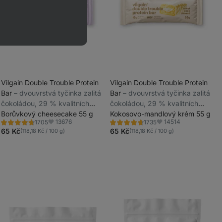
Vilgain Double Trouble Protein
Vilgain Double Trouble Protein
Bar
⁠–⁠ dvouvrstvá tyčinka zalitá
Bar
⁠–⁠ dvouvrstvá tyčinka zalitá
_
čokoládou, 29 % kvalitních
čokoládou, 29 % kvalitních
_
bílkovin, bez konzervantů a
Borůvkový cheesecake 55 g
bílkovin, bez konzervantů a
Kokosovo-mandlový krém 55 g
13676
14514
1705
1735
barviv
barviv
Hodnocení
Hodnocení
Oblíbené
Oblíbené
4.7/5,
4.7/5,
65 Kč
65 Kč
(118,18 Kč / 100 g)
(118,18 Kč / 100 g)
1705
1735
recenzí
recenzí