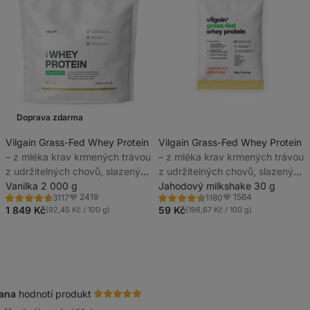
Doprava zdarma
Vilgain Grass-Fed Whey Protein
Vilgain Grass-Fed Whey Protein
⁠–⁠ z mléka krav krmených trávou
⁠–⁠ z mléka krav krmených trávou
z udržitelných chovů, slazený
z udržitelných chovů, slazený
stévií, ultrafiltrovaný za nízkých
Vanilka 2 000 g
stévií, ultrafiltrovaný za nízkých
Jahodový milkshake 30 g
2419
1564
3117
1180
teplot
teplot
Hodnocení
Hodnocení
Oblíbené
Oblíbené
4.6/5,
4.5/5,
1 849 Kč
59 Kč
(92,45 Kč / 100 g)
(196,67 Kč / 100 g)
3117
1180
recenzí
recenzí
ana
hodnotí produkt