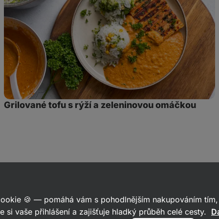
zeleninovou
omáčkou
Grilované tofu s rýží a zeleninovou omáčkou
 cookie 🍪 — pomáhá vám s pohodlnějším nakupováním tím, 
e si vaše přihlášení a zajišťuje hladký průběh celé cesty.
Da