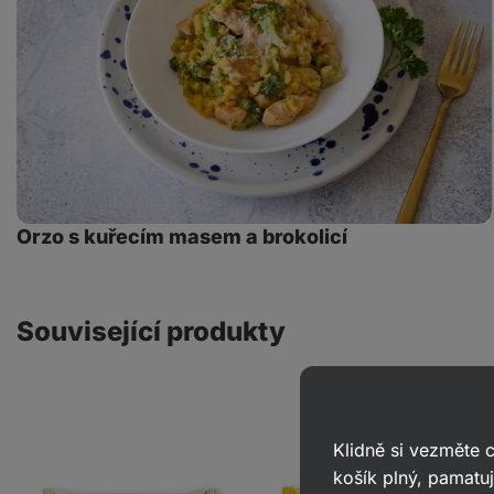
brokolicí
Orzo s kuřecím masem a brokolicí
Související produkty
Klidně si vezměte
košík plný, pamatuj