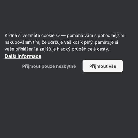
30:34:07
SUMMER SALE ⏰ Poslední šance ušetřit až 30 %
Skrýt
upozornění
Aktin
Klidně si vezměte cookie 🍪 — pomáhá vám s pohodlnějším
Bylinné čaje
nakupováním tím, že udržuje váš košík plný, pamatuje si
vaše přihlášení a zajišťuje hladký průběh celé cesty.
Vilgain
Rooibos čaj BIO
⁠–⁠ jemně nasládlá chuť,
Další informace
přirozeně bez kofeinu, antioxidant
Přijmout pouze nezbytné
Přijmout vše
Přečíst 14 recenzí
hodnocení
75
Zobrazit