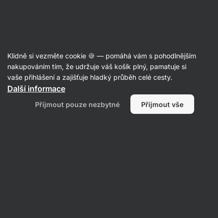
Aktin
Recepty
Klidně si vezměte cookie 🍪 — pomáhá vám s pohodlnějším
nakupováním tím, že udržuje váš košík plný, pamatuje si
Filtrovat
Řazení
:
Nejnovější
2
vaše přihlášení a zajišťuje hladký průběh celé cesty.
Další informace
Eggcellent
Přijmout pouze nezbytné
Přijmout vše
toast
-
vajíčkový
sandwich