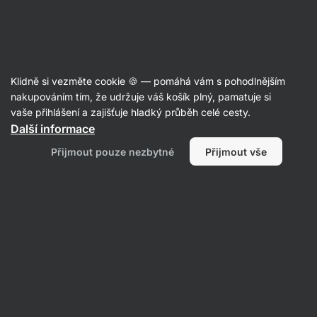
22:05:28
SUMMER SALE ⏰ Poslední šance ušetřit až 30 %
Skrýt
upozornění
Aktin
Klidně si vezměte cookie 🍪 — pomáhá vám s pohodlnějším
Granola
nakupováním tím, že udržuje váš košík plný, pamatuje si
vaše přihlášení a zajišťuje hladký průběh celé cesty.
Vilgain
Granola Chips
⁠–⁠ bezlepková čerstvě
Další informace
pečená granola, slaný křupavý snack z finských
Přijmout pouze nezbytné
Přijmout vše
vloček a prvotřídních surovin
Přečíst 103 recenzí
Zobrazit 7 dotazů
hodnocení
234