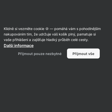
SUMMER SALE ⏰ Poslední šance ušetřit až 30 %
Skrýt
upozornění
Aktin
Klidně si vezměte cookie 🍪 — pomáhá vám s pohodlnějším
Jednodruhové koření
nakupováním tím, že udržuje váš košík plný, pamatuje si
vaše přihlášení a zajišťuje hladký průběh celé cesty.
Vilgain
Rozmarýn BIO
⁠–⁠ čerstvé koření
Další informace
z ekologického zemědělství pro provonění jídel
Přijmout pouze nezbytné
Přijmout vše
Přečíst 8 recenzí
hodnocení
69
Zobrazit