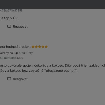
věřený nákup
před 2 lety
b472fa271fc17858
 je top v ČR
Reagovat
načit recenzi jako přínosnou
ora
hodnotí produkt
věřený nákup
před 3 lety
b534a8f0ddb43701
osto dokonalé spojení čokolády a kokosu. Díky použítí jen základníc
lády a kokosu bez zbytečné "přeslazené pachuti".
Reagovat
načit recenzi jako přínosnou