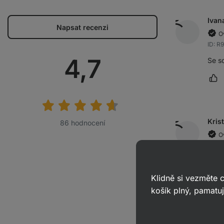
Ivan
Napsat recenzi
O
ID: R
Průměrné
4,7
Se so
Oz
hodnocení:
Kris
86 hodnocení
O
ID: R
úžas
Klidně si vezměte
Oz
košík plný, pamatuj
Kate