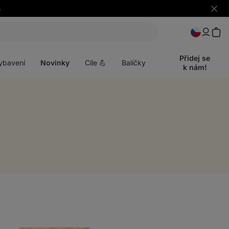
s
Skrýt
upozo
t
Otevřít
menu
Přidej se
ybavení
Novinky
Cíle 💪
Balíčky
k nám!