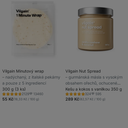
Vilgain Minutový wrap
Vilgain Nut Spread
⁠–⁠ nadýchaný, z italské pekárny
⁠–⁠ gurmánská másla s vysokým
a pouze z 5 ingrediencí
obsahem ořechů, ochucené
300 g (3 ks)
přírodně bez umělých sladidel
Kešu a kokos s vanilkou 350 g
13460
595
2129
324
Hodnocení
Hodnocení
Oblíbené
Oblíbené
4.6/5,
4.8/5,
55 Kč
289 Kč
(18,33 Kč / 100 g)
(82,57 Kč / 100 g)
2129
324
recenzí
recenzí