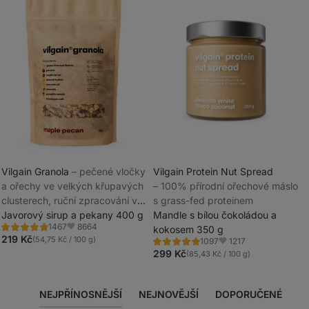
Vilgain Granola
⁠–⁠ pečené vločky
Vilgain Protein Nut Spread
a ořechy ve velkých křupavých
⁠–⁠ 100% přírodní ořechové máslo
_
clusterech, ruční zpracování v
s grass-fed proteinem
_
malých šaržích pro maximální
Javorový sirup a pekany 400 g
Mandle s bílou čokoládou a
8664
1467
čerstvost
kokosem 350 g
Hodnocení
Oblíbené
4.8/5,
219 Kč
(54,75 Kč / 100 g)
1217
1097
Hodnocení
Oblíbené
1467
4.8/5,
299 Kč
(85,43 Kč / 100 g)
recenzí
1097
recenzí
NEJPŘÍNOSNĚJŠÍ
NEJNOVĚJŠÍ
DOPORUČENÉ