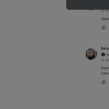
O
ID: R
Ajala
Oz
Barb
O
ID: R
Napr
čoko
Oz