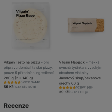
Vilgain Těsto na pizzu
⁠–⁠ pro
Vilgain Flapjack
⁠–⁠ měkká
přípravu domácí italské pizzy,
ovesná tyčinka s vysokým
pouze 5 přírodních ingrediencí
obsahem vlákniny
280 g (2 x 140 g)
Javorový sirup/pekanové
37440
5291
ořechy 60 g
Hodnocení
Oblíbené
4.8/5,
55 Kč
(19,64 Kč / 100 g)
3684
1039
Hodnocení
Oblíbené
5291
4.6/5,
39 Kč
(65 Kč / 100 g)
recenzí
1039
recenzí
Recenze