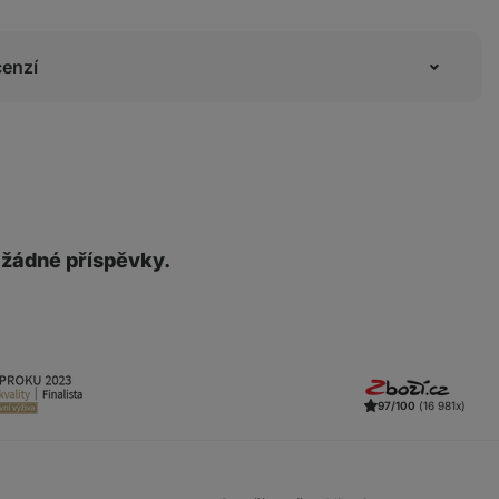
cenzí
 žádné příspěvky.
97/100
(16 981x)