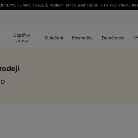
36:33:54
SUMMER SALE ⏰ Poslední šance ušetřit až 30 % na svých favourite
Otevřít
Otevřít
Otevřít
Otevřít
Otevří
menu
menu
menu
menu
menu
Doplňky
Oblečení
Kosmetika
Domácnost
V
stravy
rodeji
IO