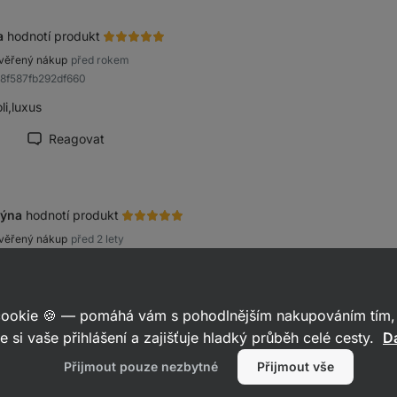
a
hodnotí produkt
věřený nákup
před rokem
98f587fb292df660
li,luxus
Reagovat
načit recenzi jako přínosnou
týna
hodnotí produkt
věřený nákup
před 2 lety
ab307b13d744ec2d
ná chuť, pro milovníky kokosu:)
 cookie 🍪 — pomáhá vám s pohodlnějším nakupováním tím, 
Reagovat
načit recenzi jako přínosnou
e si vaše přihlášení a zajišťuje hladký průběh celé cesty.
Da
Přijmout pouze nezbytné
Přijmout vše
řina
hodnotí produkt