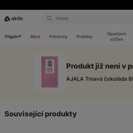
Aktin
Otevřít
Otevřít
Otevřít
Otevřít
menu
menu
menu
menu
Sportovní
Vilgain®
Akce
Potraviny
Proteiny
výživa
Produkt již není v p
AJALA Tmavá čokoláda B
Související produkty