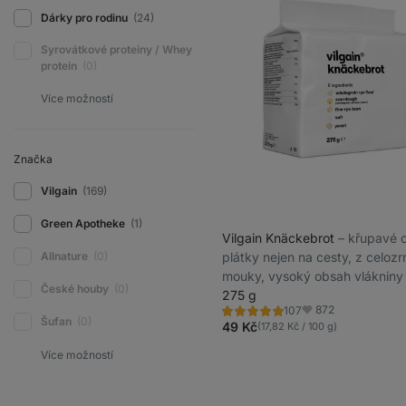
Dárky pro rodinu
(24)
Syrovátkové proteiny / Whey
protein
(0)
Značka
Vilgain
(169)
Green Apotheke
(1)
Vilgain Knäckebrot
⁠–⁠ křupavé
plátky nejen na cesty, z celozr
Allnature
(0)
mouky, vysoký obsah vlákniny
České houby
(0)
275 g
872
107
Hodnocení
Oblíbené
Šufan
(0)
4.8/5,
49 Kč
(17,82 Kč / 100 g)
107
recenzí