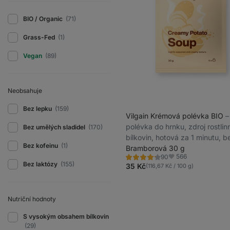
BIO / Organic
(71)
Grass-Fed
(1)
Vegan
(89)
Neobsahuje
Bez lepku
(159)
Vilgain Krémová polévka BIO
⁠
polévka do hrnku, zdroj rostli
Bez umělých sladidel
(170)
bílkovin, hotová za 1 minutu, b
Bez kofeinu
(1)
glutamátu
Bramborová 30 g
566
90
Hodnocení
Oblíbené
Bez laktózy
(155)
4.1/5,
35 Kč
(116,67 Kč / 100 g)
90
recenzí
Nutriční hodnoty
S vysokým obsahem bílkovin
(29)