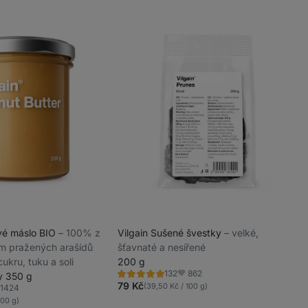
ové máslo BIO
⁠–⁠ 100% z
Vilgain Sušené švestky
⁠–⁠ velké,
m pražených arašídů
šťavnaté a nesířené
ukru, tuku a soli
200 g
862
132
y 350 g
Hodnocení
Oblíbené
4.8/5,
79 Kč
(39,50 Kč / 100 g)
1424
líbené
132
100 g)
recenzí