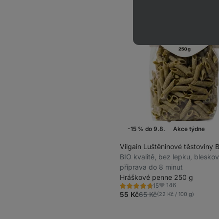
-15 % do 9.8.
Akce týdne
Vilgain Luštěninové těstoviny 
BIO kvalitě, bez lepku, blesko
příprava do 8 minut
Hráškové penne 250 g
146
15
Hodnocení
Oblíbené
4.6/5,
55 Kč
65 Kč
(22 Kč / 100 g)
15
recenzí