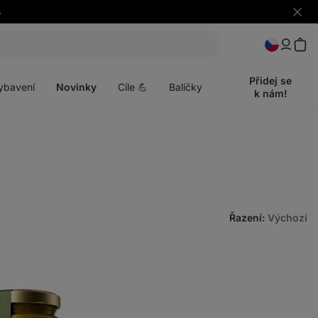
s
Skrýt
upozo
t
Otevřít
menu
Přidej se
ybavení
Novinky
Cíle 💪
Balíčky
k nám!
Řazení
:
Výchozí