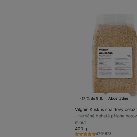
recenzí
-17 % do 9.8.
Akce týdne
Vilgain Kuskus špaldový celoz
⁠–⁠ nutričně bohatá příloha hoto
minut
400 g
673
47
Hodnocení
Oblíbené