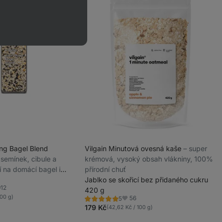
ing Bagel Blend
Vilgain Minutová ovesná kaše
⁠–⁠ super
s semínek, cibule a
krémová, vysoký obsah vlákniny, 100%
í na domácí bagel i
přírodní chuť
t
Jablko se skořicí bez přidaného cukru
912
420 g
íbené
100 g)
56
5
Hodnocení
Oblíbené
4.8/5,
179 Kč
(42,62 Kč / 100 g)
5
recenzí