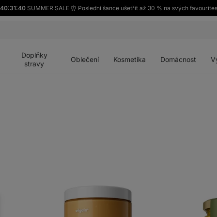
40:31:38
SUMMER SALE ⏰ Poslední šance ušetřit až 30 % na svých favourite
Otevřít
Otevřít
Otevřít
Otevřít
Otevří
menu
menu
menu
menu
menu
Doplňky
Oblečení
Kosmetika
Domácnost
V
stravy