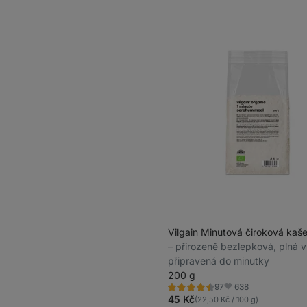
Vilgain Minutová čiroková kaš
⁠–⁠ přirozeně bezlepková, plná v
připravená do minutky
200 g
638
97
Hodnocení
Oblíbené
4.5/5,
45 Kč
(22,50 Kč / 100 g)
97