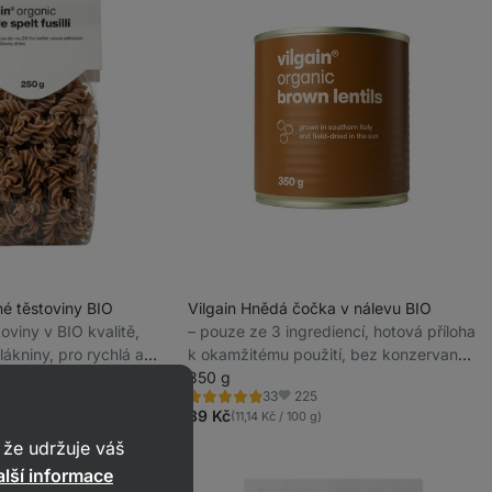
né těstoviny BIO
Vilgain Hnědá čočka v nálevu BIO
toviny v BIO kvalitě,
⁠–⁠ pouze ze 3 ingrediencí, hotová příloha
ákniny, pro rychlá a
k okamžitému použití, bez konzervantů
 250 g
a umělých aditiv
350 g
78
225
33
Hodnocení
íbené
Oblíbené
4.9/5,
39 Kč
100 g)
(11,14 Kč / 100 g)
33
recenzí
že udržuje váš
lší informace