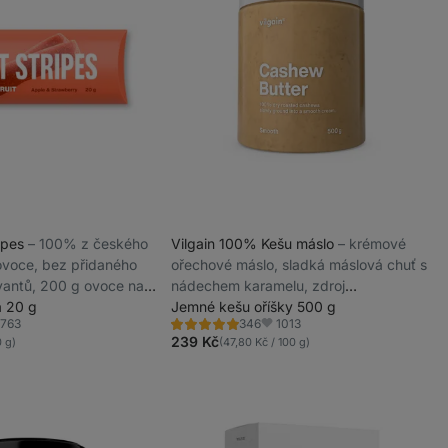
ripes
⁠–⁠ 100% z českého
Vilgain 100% Kešu máslo
⁠–⁠ krémové
ovoce, bez přidaného
ořechové máslo, sladká máslová chuť s
vantů, 200 g ovoce na
nádechem karamelu, zdroj
a 20 g
nenasycených tuků, vitaminů a
Jemné kešu oříšky 500 g
763
1013
346
rostlinných bílkovin
Hodnocení
líbené
Oblíbené
4.9/5,
239 Kč
0 g)
(47,80 Kč / 100 g)
346
recenzí