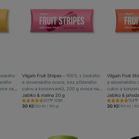
 českého
Vilgain Fruit Stripes
⁠–⁠ 100% z českého
Vilgain Fruit St
daného
a slovenského ovoce, bez přidaného
a slovenského 
voce na
cukru a konzervantů, 200 g ovoce na
cukru a konzer
20 g výrobku
Jablko & malina 20 g
20 g výrobku
Jablko & jahod
1088
201
154
Hodnocení
Hodnocení
Oblíbené
Ob
4.8/5,
4.7/5,
30 Kč
30 Kč
(150 Kč / 100 g)
(150 Kč / 10
201
154
recenzí
recenzí