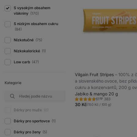
S vysokým obsahem
vlákniny
(170)
S nízkým obsahem cukru
(84)
Nízkotučné
(75)
Nízkokalorické
(1)
Low carb
(47)
Vilgain Fruit Stripes
⁠–⁠ 100% z
a slovenského ovoce, bez při
Kategorie
cukru a konzervantů, 200 g o
20 g výrobku
Jablko & mango 20 g
383
61
Hodnocení
Oblíbené
4.8/5,
30 Kč
(150 Kč / 100 g)
61
Dárky pro muže
(0)
recenzí
Dárky pro sportovce
(1)
Dárky pro ženy
(5)