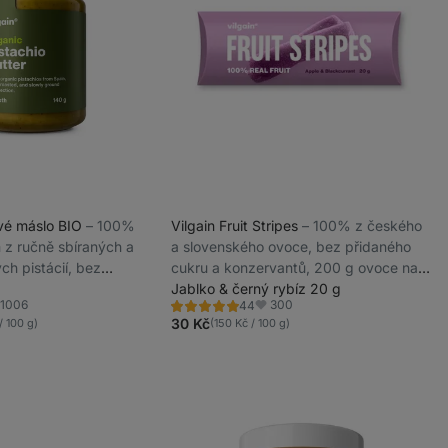
ové máslo BIO
⁠–⁠ 100%
Vilgain Fruit Stripes
⁠–⁠ 100% z českého
 z ručně sbíraných a
a slovenského ovoce, bez přidaného
ch pistácií, bez
cukru a konzervantů, 200 g ovoce na
přidaného cukru
20 g výrobku
Jablko & černý rybíz 20 g
1006
300
44
Hodnocení
líbené
Oblíbené
4.8/5,
30 Kč
/ 100 g)
(150 Kč / 100 g)
44
recenzí