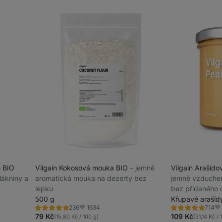
e BIO
Vilgain Kokosová mouka BIO
⁠–⁠ jemně
Vilgain Arašíd
lákniny a
aromatická mouka na dezerty bez
jemně vzduche
lepku
bez přidaného c
500 g
Křupavé arašíd
1634
236
714
Hodnocení
Hodnocení
Oblíbené
Ob
4.8/5,
4.8/5,
79 Kč
109 Kč
(15,80 Kč / 100 g)
(31,14 Kč / 
236
714