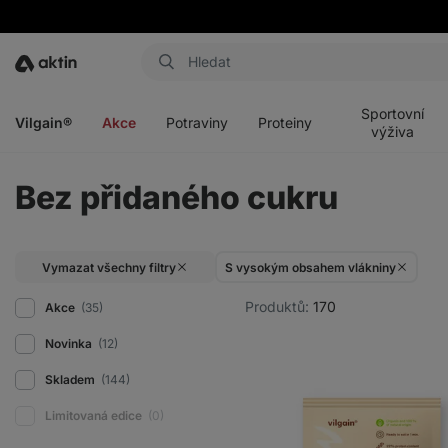
Aktin
Otevřít
Otevřít
Otevřít
Otevřít
menu
menu
menu
menu
Sportovní
Vilgain®
Akce
Potraviny
Proteiny
výživa
Bez přidaného cukru
Vymazat všechny filtry
S vysokým obsahem vlákniny
Produktů:
170
Akce
(35)
Novinka
(12)
Skladem
(144)
Limitovaná edice
(0)