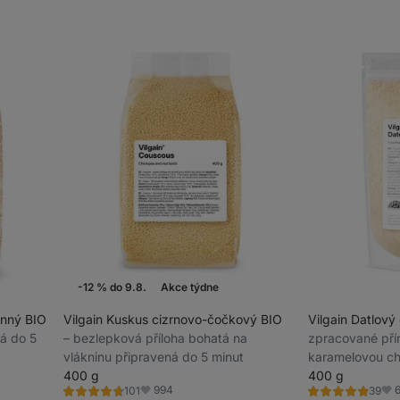
recenzí
recenzí
-12 % do 9.8.
Akce týdne
rnný BIO
Vilgain Kuskus cizrnovo-čočkový BIO
Vilgain Datlový
vá do 5
⁠–⁠ bezlepková příloha bohatá na
zpracované přír
vlákninu připravená do 5 minut
karamelovou ch
400 g
400 g
994
101
39
Hodnocení
Hodnocení
Oblíbené
Obl