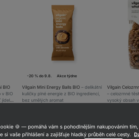
-20 % do 9.8.
Akce týdne
i BIO
Vilgain Mini Energy Balls BIO
⁠–⁠ delikátní
Vilgain Celozrn
o v BIO
kuličky plné energie z BIO ingrediencí,
⁠–⁠ celozrnné těs
 jídel
bez umělých aromat
vysoký obsah vl
Kakao s mandlemi 36 g (2 x 18 g)
výživná jídla
Špaldové fusilli
253
1
22
19
Hodnocení
Hodnocení
Oblíbené
Obl
4.5/5,
4.9/5,
36 Kč
45 Kč
49 Kč
(100 Kč / 100 g)
(19,60 Kč / 
22
19
recenzí
recenzí
 cookie 🍪 — pomáhá vám s pohodlnějším nakupováním tím, 
e si vaše přihlášení a zajišťuje hladký průběh celé cesty.
Da