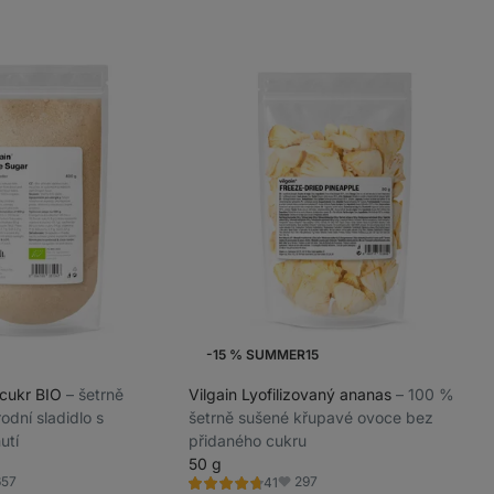
-15 % SUMMER15
 cukr BIO
⁠–⁠ šetrně
Vilgain Lyofilizovaný ananas
⁠–⁠ 100 %
odní sladidlo s
šetrně sušené křupavé ovoce bez
utí
přidaného cukru
50 g
657
297
41
Hodnocení
íbené
Oblíbené