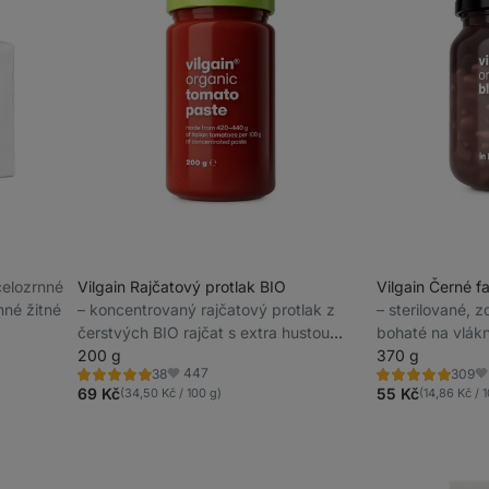
 celozrnné
Vilgain Rajčatový protlak BIO
Vilgain Černé f
nné žitné
⁠–⁠ koncentrovaný rajčatový protlak z
⁠–⁠ sterilované, 
čerstvých BIO rajčat s extra hustou
bohaté na vlákn
konzistencí
200 g
a sůl
370 g
447
38
309
Hodnocení
Hodnocení
Oblíbené
Ob
5.0/5,
4.8/5,
69 Kč
55 Kč
(34,50 Kč / 100 g)
(14,86 Kč / 
38
309
recenzí
recenzí