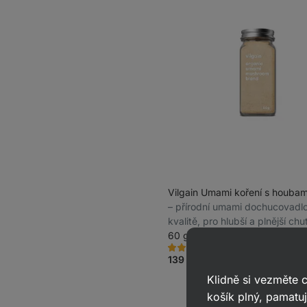
Vilgain Umami koření s houbam
⁠–⁠ přírodní umami dochucovadl
kvalitě, pro hlubší a plnější chuť
bez glutamátů
60 g
379
49
Hodnocení
Oblíbené
4.8/5,
139 Kč
(231,67 Kč / 100 g)
49
recenzí
Klidně si vezměte
košík plný, pamatuj