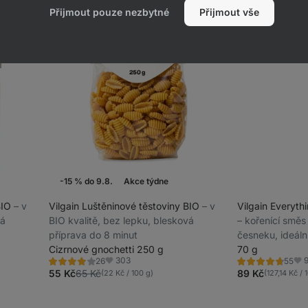
Přijmout pouze nezbytné
Přijmout vše
-15 % do 9.8.
Akce týdne
BIO
⁠–⁠ v
Vilgain Luštěninové těstoviny BIO
⁠–⁠ v
Vilgain Everyth
vá
BIO kvalitě, bez lepku, blesková
⁠–⁠ kořenící smě
příprava do 8 minut
česneku, ideáln
Cizrnové gnochetti 250 g
avokádový toas
70 g
303
26
55
Hodnocení
Hodnocení
Oblíbené
Obl
3.9/5,
4.8/5,
55 Kč
65 Kč
89 Kč
(22 Kč / 100 g)
(127,14 Kč / 
26
55
recenzí
recenzí