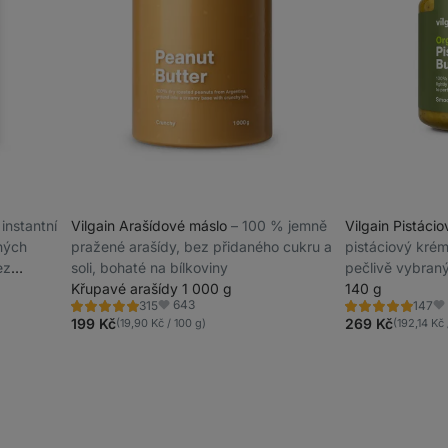
–⁠ instantní
Vilgain Arašídové máslo
⁠–⁠ 100 % jemně
Vilgain Pistáci
nných
pražené arašídy, bez přidaného cukru a
pistáciový krém
ez
soli, bohaté na bílkoviny
pečlivě vybraný
Křupavé arašídy 1 000 g
konzervantů a 
140 g
643
315
147
Hodnocení
Hodnocení
Oblíbené
Ob
4.8/5,
4.9/5,
199 Kč
269 Kč
(19,90 Kč / 100 g)
(192,14 Kč 
315
147
recenzí
recenzí