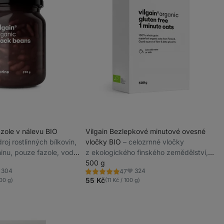
azole v nálevu BIO
Vilgain Bezlepkové minutové ovesné
zdroj rostlinných bílkovin,
vločky BIO
⁠–⁠ celozrnné vločky
inu, pouze fazole, voda
z ekologického finského zemědělství,
pečlivý výběr celých zrn, extra
500 g
304
324
47
nadýchaná kaše za minutu
Hodnocení
líbené
Oblíbené
4.9/5,
55 Kč
100 g)
(11 Kč / 100 g)
47
recenzí