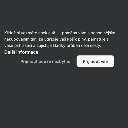
42:38:52
SUMMER SALE ⏰ Poslední šance ušetřit až 30 %
Skrýt
upozornění
Aktin
Klidně si vezměte cookie 🍪 — pomáhá vám s pohodlnějším
nakupováním tím, že udržuje váš košík plný, pamatuje si
vaše přihlášení a zajišťuje hladký průběh celé cesty.
Produkt již není v prodeji
Další informace
Health Link Včelí pyl BIO
Přijmout pouze nezbytné
Přijmout vše
Oblíbené alternativy