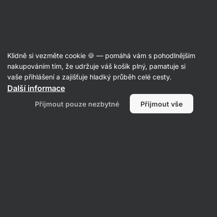
Aktin
Čistíme sklady
Klidně si vezměte cookie 🍪 — pomáhá vám s pohodlnějším
nakupováním tím, že udržuje váš košík plný, pamatuje si
vaše přihlášení a zajišťuje hladký průběh celé cesty.
Filtrovat
1
Další informace
Přijmout pouze nezbytné
Přijmout vše
Kreatin
Vymazat všechny filtry
Produktů:
0
Řazení
:
Výchozí
Nenašli jsme zde žádné produkty
Žádný z produktů neodpovídá vybraným filtrům. Zkuste
resetovat filtry a zobrazit si všechny produkty.