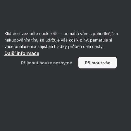
Aktin
Potraviny
Klidně si vezměte cookie 🍪 — pomáhá vám s pohodlnějším
nakupováním tím, že udržuje váš košík plný, pamatuje si
vaše přihlášení a zajišťuje hladký průběh celé cesty.
Další informace
Přijmout pouze nezbytné
Přijmout vše
Sladké a slané
snacky
Filtrovat
1
Maso
Vymazat všechny filtry
Produktů:
1
Řazení
:
Výchozí