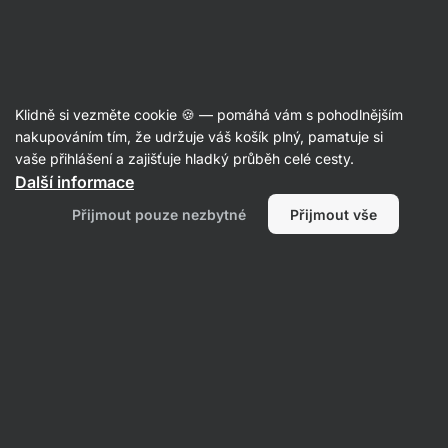
Aktin
Omáčky
Klidně si vezměte cookie 🍪 — pomáhá vám s pohodlnějším
Rajčatové omáčky a protlaky
nakupováním tím, že udržuje váš košík plný, pamatuje si
vaše přihlášení a zajišťuje hladký průběh celé cesty.
Další informace
Filtrovat
1
Přijmout pouze nezbytné
Přijmout vše
Skladem
Vymazat všechny filtry
Produktů:
10
Řazení
:
Výchozí