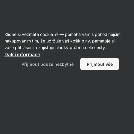
30:10:16
SUMMER SALE ⏰ Poslední šance ušetřit až 30 %
Skrýt
upozornění
Aktin
Klidně si vezměte cookie 🍪 — pomáhá vám s pohodlnějším
Rajčatové omáčky a protlaky
nakupováním tím, že udržuje váš košík plný, pamatuje si
vaše přihlášení a zajišťuje hladký průběh celé cesty.
Vilgain
Vegan Sugo BIO ⁠–⁠ 180 g
⁠–⁠ omáčka ze
Další informace
šťavnatých italských rajčat, s extra panenským
Přijmout pouze nezbytné
Přijmout vše
olivovým olejem
Přečíst 165 recenzí
Zobrazit 2 dotazy
hodnocení
685