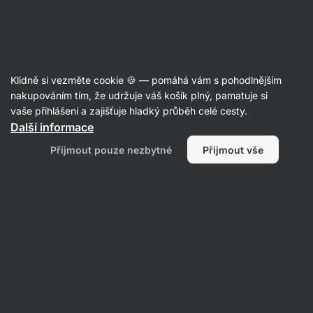
Aktin
Recepty
Klidně si vezměte cookie 🍪 — pomáhá vám s pohodlnějším
nakupováním tím, že udržuje váš košík plný, pamatuje si
Filtrovat
Řazení
:
Nejpopulárnější
2
vaše přihlášení a zajišťuje hladký průběh celé cesty.
Další informace
Pikantní
Přijmout pouze nezbytné
Přijmout vše
tofu
s
rýží