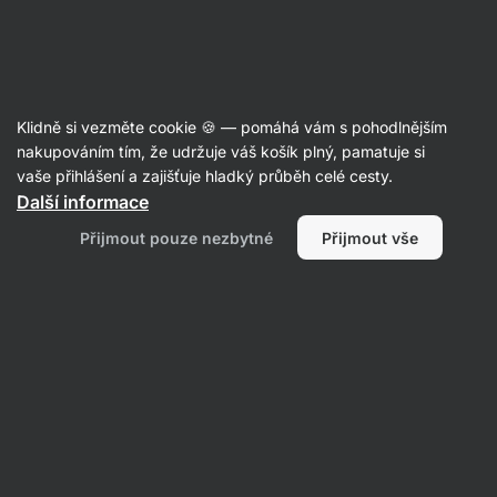
Aktin
Recepty
Klidně si vezměte cookie 🍪 — pomáhá vám s pohodlnějším
nakupováním tím, že udržuje váš košík plný, pamatuje si
Filtrovat
Řazení
:
Nejnovější
2
vaše přihlášení a zajišťuje hladký průběh celé cesty.
Další informace
Asijské
Přijmout pouze nezbytné
Přijmout vše
nudle
s
tofu
a
brokolicí