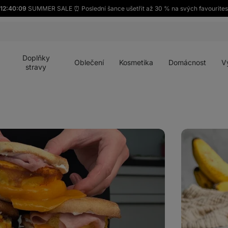
12:40:08
SUMMER SALE ⏰ Poslední šance ušetřit až 30 % na svých favourites
Otevřít
Otevřít
Otevřít
Otevřít
Otevří
menu
menu
menu
menu
menu
Doplňky
Oblečení
Kosmetika
Domácnost
V
stravy
Skořicové
proteinové
muffiny