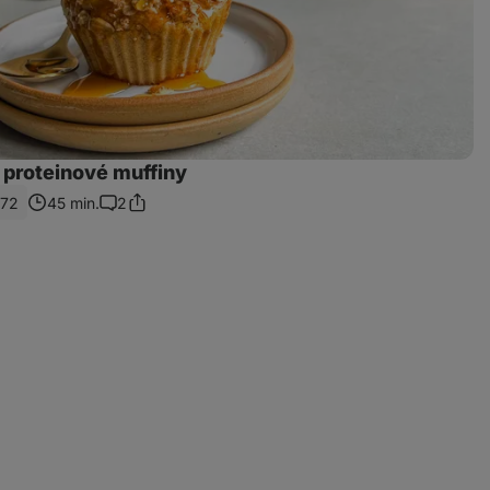
 proteinové muffiny
772
45 min.
2
Sdílet
Komentáře
odkaz