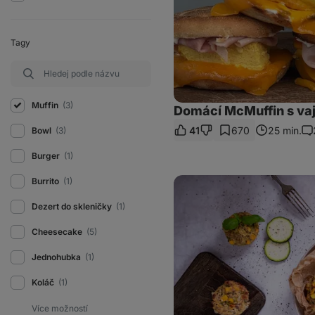
Tagy
Muffin
(3)
Domácí McMuffin s va
41
670
25 min.
Bowl
(3)
Ko
Burger
(1)
Slané
Burrito
(1)
tuňákové
muffiny
Dezert do skleničky
(1)
Cheesecake
(5)
Jednohubka
(1)
Koláč
(1)