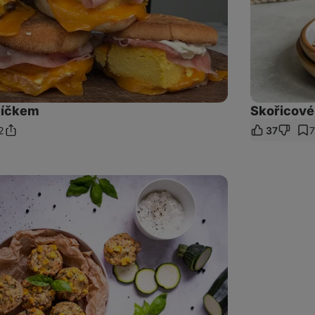
jíčkem
Skořicové
2
37
Sdílet
mentáře
odkaz