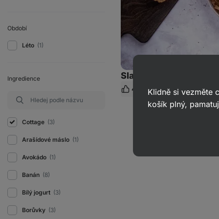
Období
Léto
(1)
Slané tuňákové muffin
Ingredience
42
240
50 min.
Klidně si vezměte
Ko
košík plný, pamatuj
Cottage
(3)
Arašídové máslo
(1)
Avokádo
(1)
Banán
(8)
Bílý jogurt
(3)
Borůvky
(3)