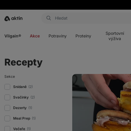
Aktin
Otevřít
Otevřít
Otevřít
Otevřít
menu
menu
menu
menu
Sportovní
Vilgain®
Akce
Potraviny
Proteiny
výživa
Recepty
Domácí
Sekce
McMuffin
s
Snídaně
(2)
vajíčkem
Svačinky
(2)
Dezerty
(1)
Meal Prep
(1)
Večeře
(1)