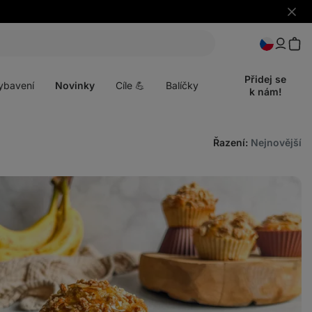
Skrýt
upozo
t
Otevřít
menu
Přidej se
ybavení
Novinky
Cíle 💪
Balíčky
k nám!
Řazení
:
Nejnovější