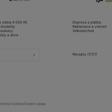
 získej 4 000 Kč
Doprava a platba
 studenty
Reklamace a vrácení
poukazy
Velkoobchod
kódy a akce
Recepty (1721)
Přihlásit
se
k
odběru
dmínky
Cookies
Osobní údaje