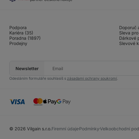
Podpora
Doporuč a
Kariéra (35)
Sleva pro
Poradna (1897)
Dárkové 
Prodejny
Slevové 
Newsletter
Tvůj
e-
mail
Odesláním formuláře souhlasíš s
zásadami ochrany soukromí
.
© 2026 Vilgain s.r.o.
Firemní údaje
Podmínky
Velkoobchodní po