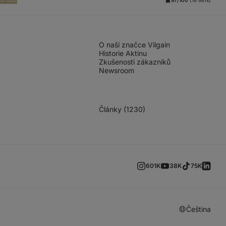
97/100
(16 981x)
O naší značce Vilgain
Historie Aktinu
Zkušenosti zákazníků
Newsroom
Články (1230)
601K
38K
75K
Čeština