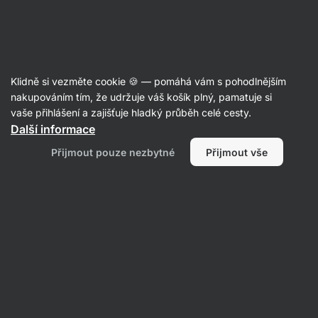
Aktin
S nízkým obsahem cukru
Klidně si vezměte cookie 🍪 — pomáhá vám s pohodlnějším
nakupováním tím, že udržuje váš košík plný, pamatuje si
vaše přihlášení a zajišťuje hladký průběh celé cesty.
Filtrovat
1
Další informace
Přijmout pouze nezbytné
Přijmout vše
Biotech-usa
Vymazat všechny filtry
Produktů:
0
Řazení
:
Výchozí
Nenašli jsme zde žádné produkty
Žádný z produktů neodpovídá vybraným filtrům. Zkuste
resetovat filtry a zobrazit si všechny produkty.