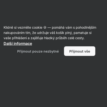
Aktin
S nízkým obsahem cukru
Klidně si vezměte cookie 🍪 — pomáhá vám s pohodlnějším
nakupováním tím, že udržuje váš košík plný, pamatuje si
vaše přihlášení a zajišťuje hladký průběh celé cesty.
Filtrovat
1
Další informace
Přijmout pouze nezbytné
Přijmout vše
Extrifit
Vymazat všechny filtry
Produktů:
0
Řazení
:
Výchozí
Nenašli jsme zde žádné produkty
Žádný z produktů neodpovídá vybraným filtrům. Zkuste
resetovat filtry a zobrazit si všechny produkty.