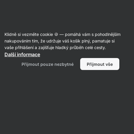
Aktin
S vysokým obsahem vlákniny
Klidně si vezměte cookie 🍪 — pomáhá vám s pohodlnějším
nakupováním tím, že udržuje váš košík plný, pamatuje si
vaše přihlášení a zajišťuje hladký průběh celé cesty.
Další informace
Přijmout pouze nezbytné
Přijmout vše
Potraviny
Sportovní
výživa
Proteiny
Doplňky stravy
Filtrovat
1
Nízkotučné
Vymazat všechny filtry
Produktů:
88
Řazení
:
Výchozí