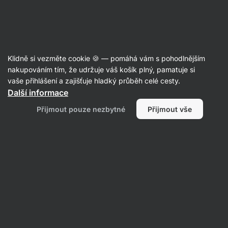
Aktin
Sladké a slané snacky
Klidně si vezměte cookie 🍪 — pomáhá vám s pohodlnějším
Tyčinky
nakupováním tím, že udržuje váš košík plný, pamatuje si
vaše přihlášení a zajišťuje hladký průběh celé cesty.
Další informace
Přijmout pouze nezbytné
Přijmout vše
Proteinové
tyčinky
Filtrovat
1
Banán
Vymazat všechny filtry
Produktů:
1
Řazení
:
Výchozí