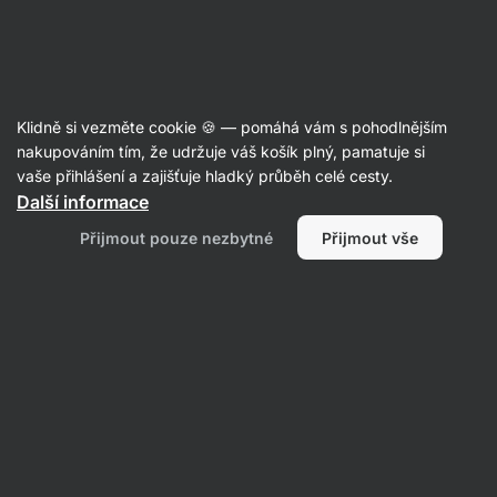
Aktin
Klidně si vezměte cookie 🍪 — pomáhá vám s pohodlnějším
nakupováním tím, že udržuje váš košík plný, pamatuje si
Sarah Vegnerová
vaše přihlášení a zajišťuje hladký průběh celé cesty.
Duše nomáda, co miluje sport, kávu, oceán &
Další informace
neobejde se bez kvalitního paliva.
Přijmout pouze nezbytné
Přijmout vše
Žádné položky nenalezeny.