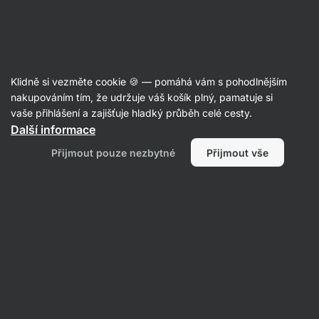
Aktin
Klidně si vezměte cookie 🍪 — pomáhá vám s pohodlnějším
nakupováním tím, že udržuje váš košík plný, pamatuje si
Jana Michalíčková
vaše přihlášení a zajišťuje hladký průběh celé cesty.
Další informace
Přijmout pouze nezbytné
Přijmout vše
Žádné položky nenalezeny.