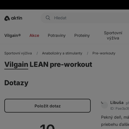
Aktin
Otevřít
Otevřít
Otevřít
Otevřít
menu
menu
menu
menu
Sportovní
Vilgain®
Akce
Potraviny
Proteiny
výživa
Sportovní výživa
Anabolizéry a stimulanty
Pre-workouty
Vilgain
LEAN pre-workout
Dotazy
Libuša
p
Položit dotaz
ID: Pae3a
Pekný deň, mám
priebehu ďalši