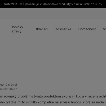
SUMMER SALE pokračuje ☀️ Objev nové produkty v akci a ušetři až 30 %
Otevřít
Otevřít
Otevřít
Otevřít
Otevří
menu
menu
menu
menu
menu
Doplňky
Oblečení
Kosmetika
Domácnost
V
stravy
řed 10 měsíci
397bde190aa7
 rovnaký problém s týmto produktom ako aj iní ľudia v recenziách/d
eho týždňa mi to svtrdlo kompletne na súvislú hmotu, ktorá sa ned