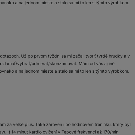
rovnako a na jednom mieste a stalo sa mi to len s týmto výrobkom.
otazoch. Už po prvom týždni sa mi začali tvoriť tvrdé hrudky a v
á rozlámať/vybrať/odmerať/skonzumovať. Mám od vás aj iné
rovnako a na jednom mieste a stalo sa mi to len s týmto výrobkom.
m za velké plus. Také zároveň i po hodinovém tréninku, který byl
avu. ( 14 minut kardio cvičení v Tepové frekvenci až 170/min.