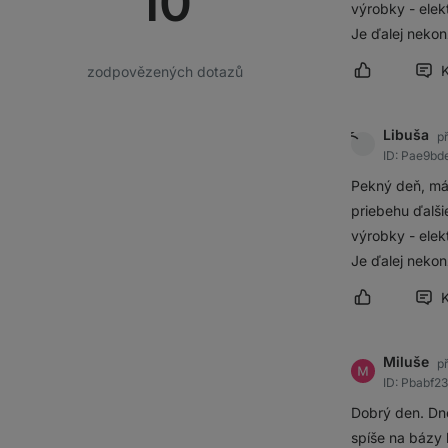
10
výrobky - elek
Je ďalej neko
zodpovězených dotazů
Označit přís
Libuša
p
ID: Pae9b
Pekný deň, mám
priebehu ďalši
výrobky - elek
Je ďalej neko
Označit přís
Miluše
p
ID: Pbabf2
Dobrý den. Dne
spíše na bázy 