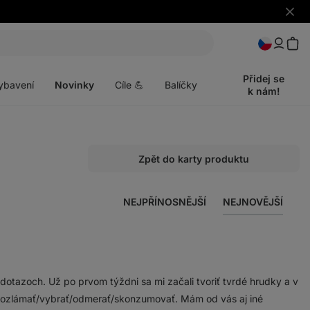
Skrýt
upozo
t
Otevřít
menu
Přidej se
ybavení
Novinky
Cíle 💪
Balíčky
k nám!
Zpět do karty produktu
NEJPŘÍNOSNĚJŠÍ
NEJNOVĚJŠÍ
otazoch. Už po prvom týždni sa mi začali tvoriť tvrdé hrudky a v
á rozlámať/vybrať/odmerať/skonzumovať. Mám od vás aj iné