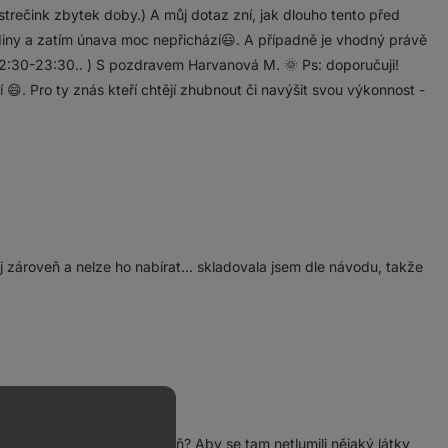
trečink zbytek doby.) A můj dotaz zní, jak dlouho tento před
diny a zatím únava moc nepřichází😃. A případně je vhodný právě
 22:30-23:30.. ) S pozdravem Harvanová M. 🌞 Ps: doporučuji!
 😄. Pro ty znás kteří chtějí zhubnout či navýšit svou výkonnost -
j zároveň a nelze ho nabírat... skladovala jsem dle návodu, takže
to dva doplňky brát zároveň? Aby se tam netlumili nějaký látky