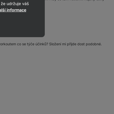
že udržuje váš
lší informace
workoutem co se týče účinků? Složení mi přijde dost podobné.