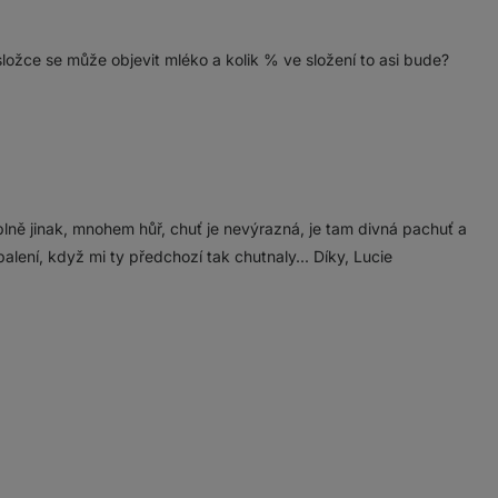
složce se může objevit mléko a kolik % ve složení to asi bude?
lně jinak, mnohem hůř, chuť je nevýrazná, je tam divná pachuť a
alení, když mi ty předchozí tak chutnaly... Díky, Lucie