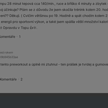
pu 28 minut tepová cca 140/min., ruce a bříško 4 minuty a zbytek s
oj účinkuje? Ptám se z důvodu že jsem skočila trénink kolem 20. ho
čení?? Děkuji. ( Cvičím většinou po 19. Hodině a spát chodím kolem
ergii pro sportovní výkon, a také jsem spálila věští množství kalorií
kt Opravdu v Topu 👍🌞.
Komentáře
1
pěvek jako přínosný
řed rokem
909b945b33ae
i tento preworkout a úplně mi ztuhnul - ten prášek je tvrdej a gumove
Komentáře
2
spěvek jako přínosný
před rokem
282cb7ad61e4
ídila jsem si tento nakopavac + od Vilgain EAA v tabletách. Můžu ty