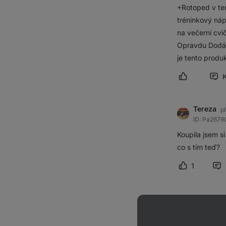
+Rotoped v tem
tréninkový náp
na večerní cvi
Opravdu Dodá en
je tento produ
Označit přís
Tereza
p
ID: Pa267
Koupila jsem s
co s tím teď?
1
Označit pří
Markéta
ID: P900a
Dobrý den, poř