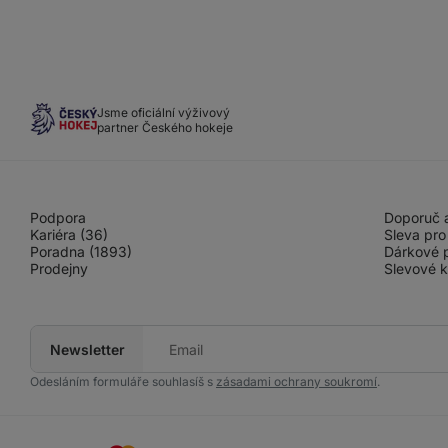
Jsme oficiální výživový
partner Českého hokeje
Podpora
Doporuč a
Kariéra (36)
Sleva pro
Poradna (1893)
Dárkové 
Prodejny
Slevové 
Newsletter
Tvůj
e-
mail
Odesláním formuláře souhlasíš s
zásadami ochrany soukromí
.