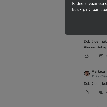
Klidně si vezměte
třeba. Děkuji
košík plný, pamatuj
Označit přís
Nikol
pře
ID: P9feb3
Dobrý den, jak
Předem děkuji
Označit přís
Marketa
ID: Paf639
Dobrý den, kol
Označit přís