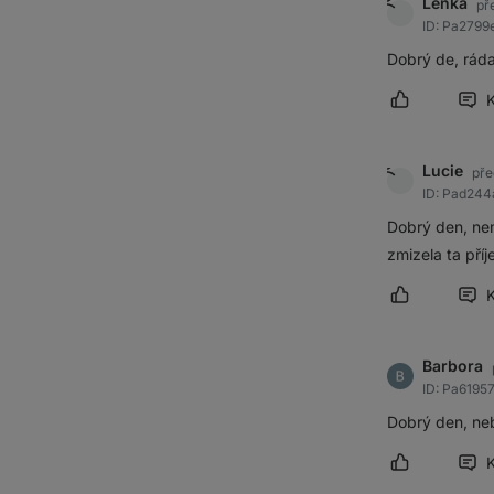
Lenka
př
ID: Pa2799
Dobrý de, ráda
Označit přís
Lucie
pře
ID: Pad244
Dobrý den, nem
zmizela ta pří
Označit přís
Barbora
ID: Pa6195
Dobrý den, ne
Označit přís