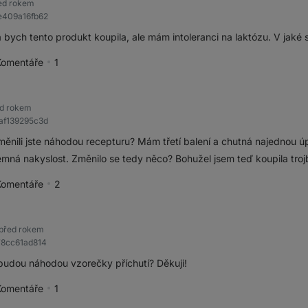
ed rokem
e409a16fb62
 bych tento produkt koupila, ale mám intoleranci na laktózu. V jaké 
Komentáře
1
pěvek jako přínosný
d rokem
af139295c3d
ěnili jste náhodou recepturu? Mám třetí balení a chutná najednou úp
jemná nakyslost. Změnilo se tedy něco? Bohužel jsem teď koupila trojb
Komentáře
2
pěvek jako přínosný
před rokem
78cc61ad814
budou náhodou vzorečky příchutí? Děkuji!
Komentáře
1
pěvek jako přínosný