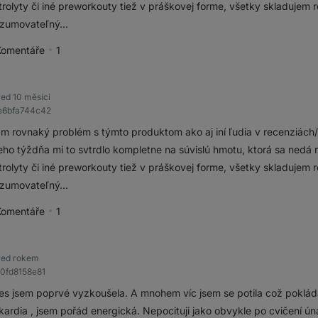
trolyty či iné preworkouty tiež v práškovej forme, všetky skladujem 
nzumovateľný…
Komentáře
1
pěvek jako přínosný
řed 10 měsíci
de6bfa744c42
 rovnaký problém s týmto produktom ako aj iní ľudia v recenziách/d
eho týždňa mi to svtrdlo kompletne na súvislú hmotu, ktorá sa ned
trolyty či iné preworkouty tiež v práškovej forme, všetky skladujem 
nzumovateľný…
Komentáře
1
pěvek jako přínosný
řed rokem
30fd8158e81
s jsem poprvé vyzkoušela. A mnohem víc jsem se potila což pokládá
kardia , jsem pořád energická. Nepocituji jako obvykle po cvičení ún