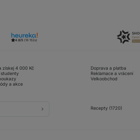
4.8/5
(16 152x)
 získej 4 000 Kč
Doprava a platba
 studenty
Reklamace a vrácení
poukazy
Velkoobchod
kódy a akce
Recepty (1720)
Přihlásit
se
k
odběru