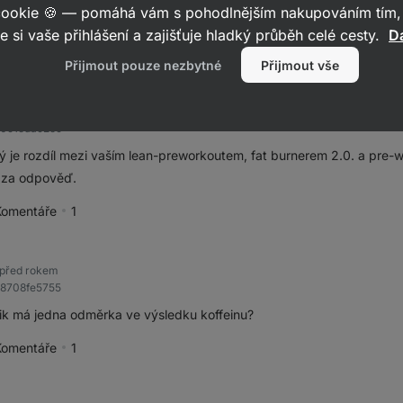
 cookie 🍪 — pomáhá vám s pohodlnějším nakupováním tím, 
e si vaše přihlášení a zajišťuje hladký průběh celé cesty.
Da
Komentáře
1
pěvek jako přínosný
Přijmout pouze nezbytné
Přijmout vše
d rokem
b091cda92c9
ý je rozdíl mezi vaším lean-preworkoutem, fat burnerem 2.0. a pre-
 za odpověď.
Komentáře
1
pěvek jako přínosný
před rokem
e8708fe5755
ik má jedna odměrka ve výsledku koffeinu?
Komentáře
1
pěvek jako přínosný