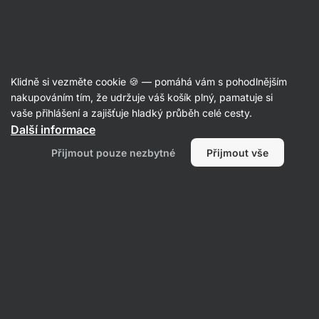
🔥 Nenech si ujít nabídku týdne a ušetři až 25 %
Skrýt
upozornění
Aktin
Klidně si vezměte cookie 🍪 — pomáhá vám s pohodlnějším
Ořechy
nakupováním tím, že udržuje váš košík plný, pamatuje si
vaše přihlášení a zajišťuje hladký průběh celé cesty.
Vilgain
Piniové ořechy
⁠–⁠ oříšky s jemnou
Další informace
máslovou chutí, až z 60% nenasycené mastné
Přijmout pouze nezbytné
Přijmout vše
kyseliny, výtečná ingredience do pokrmů
Přečíst 18 recenzí
Zobrazit 2 dotazy
hodnocení
54