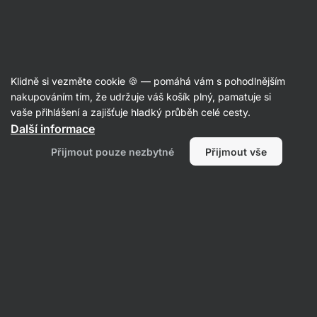
11:45:06
SUMMER SALE ⏰ Poslední šance ušetřit až 30 %
Skrýt
upozornění
Aktin
Klidně si vezměte cookie 🍪 — pomáhá vám s pohodlnějším
Sůl
nakupováním tím, že udržuje váš košík plný, pamatuje si
vaše přihlášení a zajišťuje hladký průběh celé cesty.
Vilgain
Vločková sůl ⁠–⁠ 125 g
⁠–⁠ křupavé solné
Další informace
krystalky pro ozdobení sladkých a slaných
Přijmout pouze nezbytné
Přijmout vše
pokrmů
Přečíst 46 recenzí
Zobrazit 1 dotaz
hodnocení
288