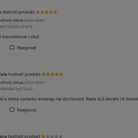
e
hodnotí produkt
věřený nákup
před rokem
b67c740220c41979
r konzistence i chuť
Reagovat
načit recenzi jako přínosnou
ula
hodnotí produkt
věřený nákup
před rokem
Ra46819642e577a00
ni a lehka varianta dresingu na dochuceni. Rada si ji davam i k hran
Reagovat
načit recenzi jako přínosnou
ora
hodnotí produkt