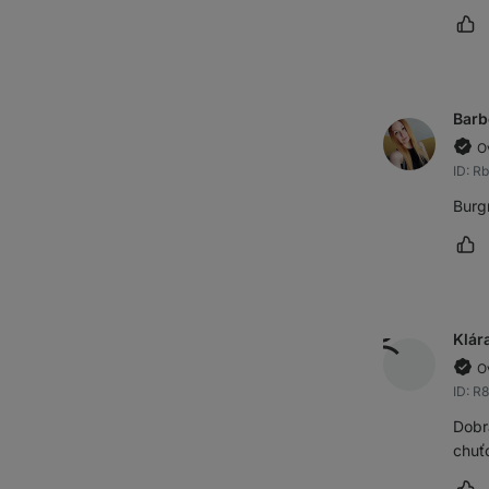
Oz
Barb
O
ID: 
Burg
Oz
Klár
O
ID: R
Dobr
chuť