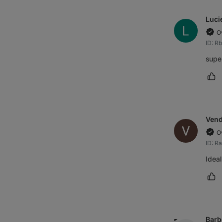
Luci
O
ID: R
supe
Oz
Vend
O
ID: 
Ideal
Oz
Barb