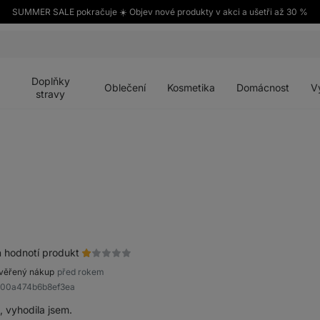
SUMMER SALE pokračuje ☀️ Objev nové produkty v akci a ušetři až 30 %
Otevřít
Otevřít
Otevřít
Otevřít
Otevří
menu
menu
menu
menu
menu
Doplňky
Oblečení
Kosmetika
Domácnost
V
stravy
a
hodnotí produkt
věřený nákup
před rokem
900a474b6b8ef3ea
, vyhodila jsem.