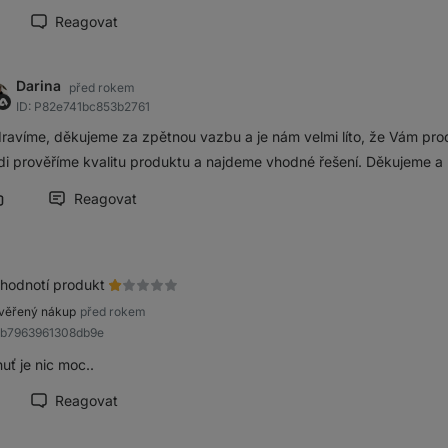
Reagovat
načit recenzi jako přínosnou
Darina
před rokem
ID: P82e741bc853b2761
ravíme, děkujeme za zpětnou vazbu a je nám velmi líto, že Vám prod
di prověříme kvalitu produktu a najdeme vhodné řešení. Děkujeme a
Reagovat
Označit příspěvek jako přínosný
hodnotí produkt
věřený nákup
před rokem
ab7963961308db9e
uť je nic moc..
Reagovat
načit recenzi jako přínosnou