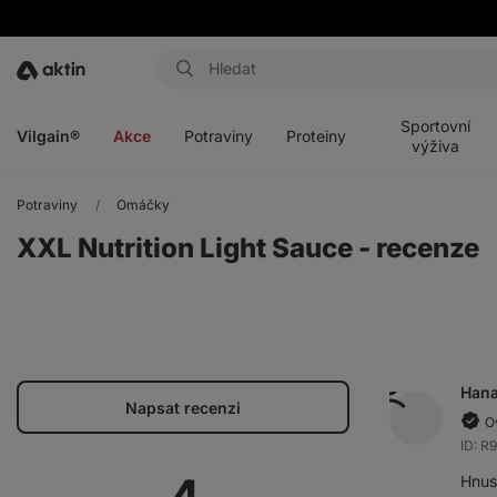
Aktin
Otevřít
Otevřít
Otevřít
Otevřít
menu
menu
menu
menu
Sportovní
Vilgain®
Akce
Potraviny
Proteiny
výživa
Potraviny
Omáčky
XXL Nutrition Light Sauce - recenze
Han
Napsat recenzi
O
ID: R
Hnus