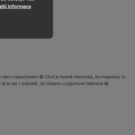
lší informace
odaná 😊
ako něco vyloučeného 😁 Chuť je hodně chemická, do majonézy to
e to asi v pohodě. Já zůstanu u jogurtové hellmans 😁