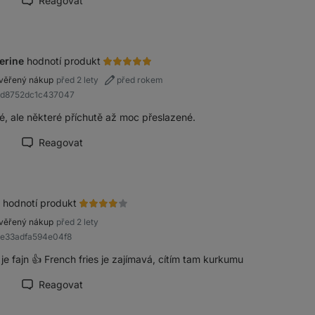
Reagovat
načit recenzi jako přínosnou
erine
hodnotí produkt
věřený nákup
před 2 lety
před rokem
R8d8752dc1c437047
é, ale některé příchutě až moc přeslazené.
Reagovat
načit recenzi jako přínosnou
hodnotí produkt
věřený nákup
před 2 lety
9e33adfa594e04f8
je fajn 👍 French fries je zajímavá, cítím tam kurkumu
Reagovat
načit recenzi jako přínosnou