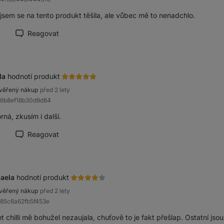
jsem se na tento produkt těšila, ale vůbec mě to nenadchlo.
Reagovat
načit recenzi jako přínosnou
la
hodnotí produkt
věřený nákup
před 2 lety
a6b8ef18b30d9d84
ná, zkusím i další.
Reagovat
načit recenzi jako přínosnou
aela
hodnotí produkt
věřený nákup
před 2 lety
a85c6a62fb5f453e
 chilli mě bohužel nezaujala, chuťově to je fakt přešlap. Ostatní jsou 