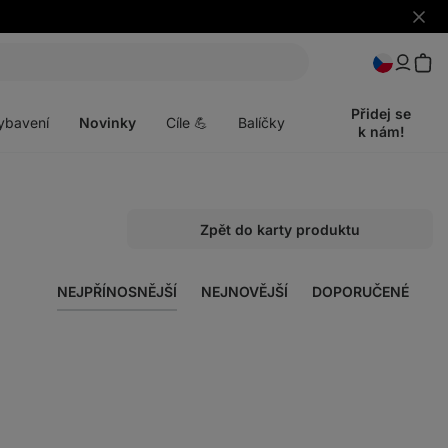
Skrýt
upozo
t
Otevřít
menu
Přidej se
ybavení
Novinky
Cíle 💪
Balíčky
k nám!
Zpět do karty produktu
NEJPŘÍNOSNĚJŠÍ
NEJNOVĚJŠÍ
DOPORUČENÉ