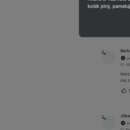
košík plný, pamatuj
ID: R
Zbož
Oz
Barb
O
ID: R
Konz
má z
Oz
Jitka
O
ID: R