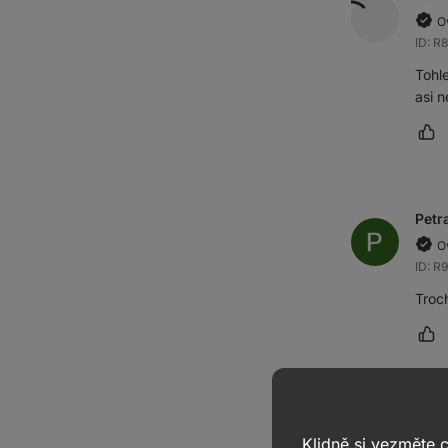
O
ID: R
Tohl
asi n
Oz
Petr
O
ID: R
Troc
Oz
Rad
Klidně si vezměte
O