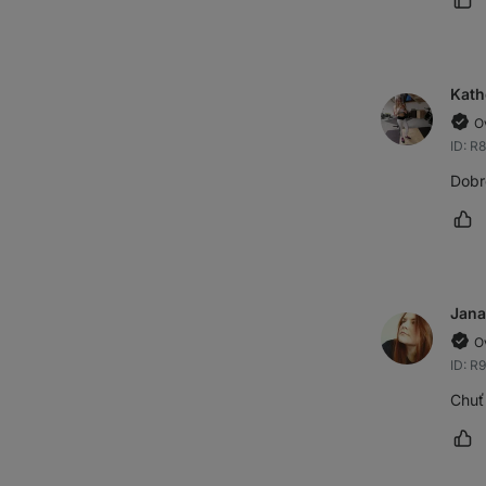
Oz
Kath
O
ID: 
Dobr
Oz
Jana
O
ID: R
Chuť 
Oz