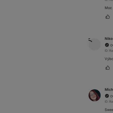
Moc 
Oz
Niko
O
ID: R
Výbor
Oz
Mich
O
ID: R
Sweet