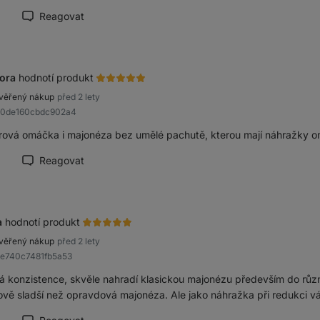
Reagovat
načit recenzi jako přínosnou
ora
hodnotí produkt
věřený nákup
před 2 lety
Rb0de160cbdc902a4
rová omáčka i majonéza bez umělé pachutě, kterou mají náhražky om
Reagovat
načit recenzi jako přínosnou
a
hodnotí produkt
věřený nákup
před 2 lety
8e740c7481fb5a53
á konzistence, skvěle nahradí klasickou majonézu především do rů
ově sladší než opravdová majonéza. Ale jako náhražka při redukci vá