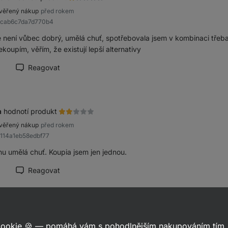
věřený nákup
před rokem
8cab6c7da7d770b4
e není vůbec dobrý, umělá chuť, spotřebovala jsem v kombinaci třeba 
ekoupím, věřím, že existují lepší alternativy
Reagovat
načit recenzi jako přínosnou
a
hodnotí produkt
věřený nákup
před rokem
9114a1eb58edbf77
hu umělá chuť. Koupia jsem jen jednou.
Reagovat
načit recenzi jako přínosnou
ka
hodnotí produkt
 cookie 🍪 — pomáhá vám s pohodlnějším nakupováním tím, 
věřený nákup
před 2 lety