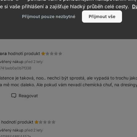
e si vaše přihlášení a zajišťuje hladký průběh celé cesty.
Da
b2b797775e4dfe1c
ňuju tuhle teryaki omáčku k masu, jediná škoda je, že je pořád vypr
Přijmout pouze nezbytné
Přijmout vše
Reagovat
načit recenzi jako přínosnou
ora
hodnotí produkt
věřený nákup
před 2 lety
8741aeb0a0b7f338
istence je taková, noo.. nechci být sprostá, ale vypadá to trochu j
a mě moc daleko. Ale pokud vám nevadí chemická chuť, na dresingy j
1
Reagovat
načit recenzi jako přínosnou
hodnotí produkt
věřený nákup
před 2 lety
b4f188448f44457a