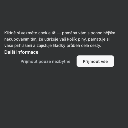
Aktin
Hledat produkty, značky, kategorie, ...
Klidně si vezměte cookie 🍪 — pomáhá vám s pohodlnějším
nakupováním tím, že udržuje váš košík plný, pamatuje si
Vilgain®
Akce
Potraviny
Proteiny
Sportovní výživa
Doplňky 
vaše přihlášení a zajišťuje hladký průběh celé cesty.
Další informace
Přijmout pouze nezbytné
Přijmout vše