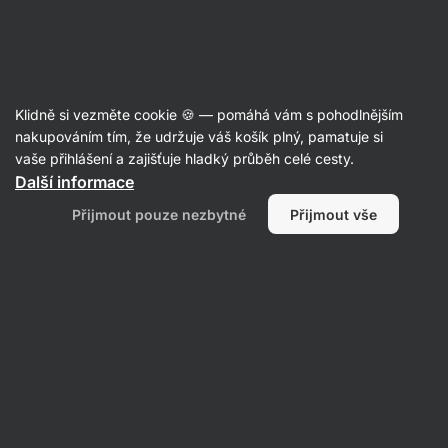
SUMMER SALE ☀️ Objev nové produkty v akci a ušetři až 30 %
Skrýt
upozornění
Aktin
Klidně si vezměte cookie 🍪 — pomáhá vám s pohodlnějším
Asijské omáčky
nakupováním tím, že udržuje váš košík plný, pamatuje si
vaše přihlášení a zajišťuje hladký průběh celé cesty.
Vilgain
Rybí omáčka BIO
⁠–⁠ výrazná chuť bez
Další informace
aromat a aditiv, autentická umami chuť, tradiční
Přijmout pouze nezbytné
Přijmout vše
dlouhodobá fermentace
Přečíst 2 recenze
hodnocení
10