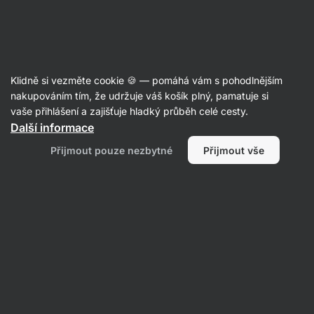
Aktin
Podpora spánku
Klidně si vezměte cookie 🍪 — pomáhá vám s pohodlnějším
CBD/CBG produkty
nakupováním tím, že udržuje váš košík plný, pamatuje si
vaše přihlášení a zajišťuje hladký průběh celé cesty.
Další informace
Filtrovat
Přijmout pouze nezbytné
Přijmout vše
Produktů:
0
Řazení
:
Výchozí
Nenašli jsme zde žádné produkty
Produkty byly vyprodány. Pro více informací prosím
kontaktujte zákaznickou podporu.