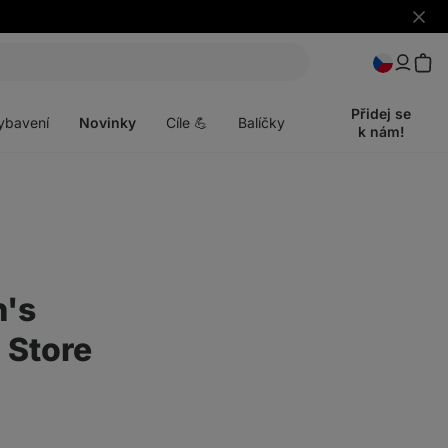
Skrýt
upozo
t
Otevřít
menu
Přidej se
ybavení
Novinky
Cíle 💪
Balíčky
k nám!
n's
 Store