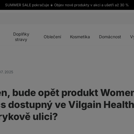
SUMMER SALE pokračuje ☀️ Objev nové produkty v akci a ušetři až 30 %
Otevřít
Otevřít
Otevřít
Otevřít
Otevří
menu
menu
menu
menu
menu
Doplňky
Oblečení
Kosmetika
Domácnost
V
stravy
07. 2025
n, bude opět produkt Wome
cs dostupný ve Vilgain Health
ykově ulici?