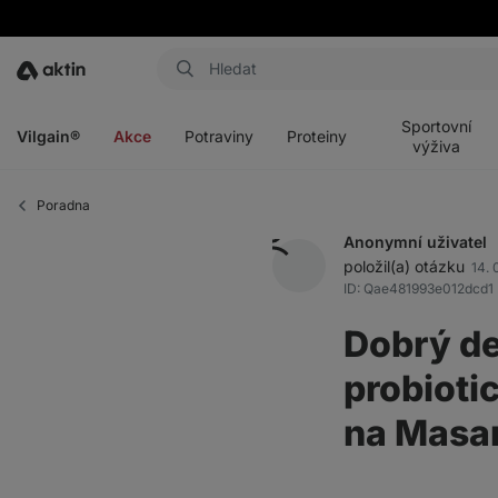
Aktin
Otevřít
Otevřít
Otevřít
Otevřít
menu
menu
menu
menu
Sportovní
Vilgain®
Akce
Potraviny
Proteiny
výživa
Poradna
Anonymní uživatel
položil(a) otázku
14. 
ID: Qae481993e012dcd1
Dobrý de
probioti
na Masar