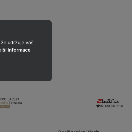
že udržuje váš
lší informace
97/100
(16 981x)
O naší značce Vilgain