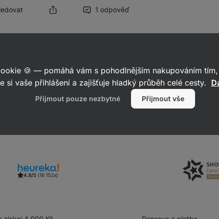
Sledovat
1 odpověď
025
 cookie 🍪 — pomáhá vám s pohodlnějším nakupováním tím, 
tě bude. Na prodejnu se dováží zboží každý den.
e si vaše přihlášení a zajišťuje hladký průběh celé cesty.
Da
Reagovat
Přijmout pouze nezbytné
Přijmout vše
4.8/5
(16 152x)
 získej 4 000 Kč
Doprava a platba