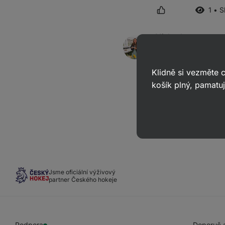
1 • 
Michaela
odpověděla
29. 08. 2
ID: A97946a1866d43672
Klidně si vezměte
Dobrý den, ano, urči
košík plný, pamatuj
Jsme oficiální výživový
partner Českého hokeje
Podpora
Doporuč a