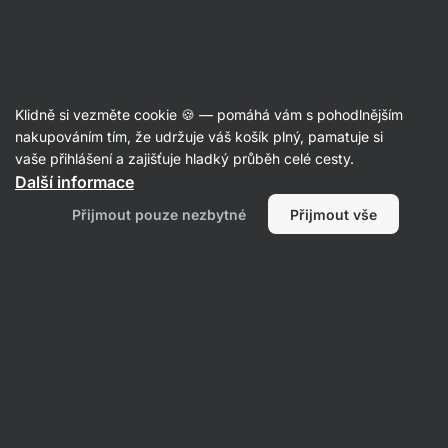
Aktin
Poradna
Klidně si vezměte cookie 🍪 — pomáhá vám s pohodlnějším
Anonymní uživatel
nakupováním tím, že udržuje váš košík plný, pamatuje si
položil(a) otázku
24. 08. 2025
vaše přihlášení a zajišťuje hladký průběh celé cesty.
ID: Q9cdf2c32cc6f16a3
Další informace
Dobrý den, chtěla jsem se zeptat
Přijmout pouze nezbytné
Přijmout vše
zda nemáte náhodou v plánu přidat
nějakou novou příchuť diet
proteinu? dekuji předem za
odpověď
1 • Sledovat
1 odpověď
Michaela