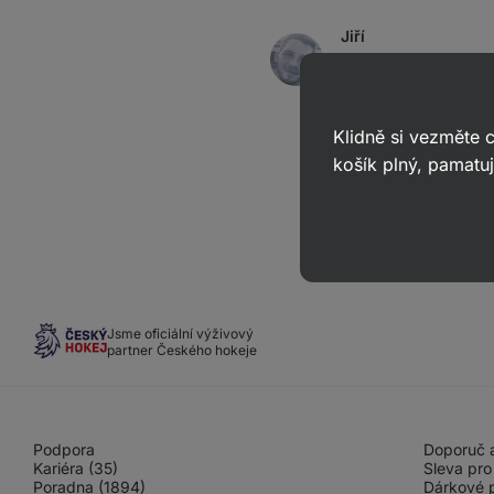
Jiří
odpověděl
17. 04. 202
ID: A8c3ace34ac2d08c
Dobrý den, crunchy 
Klidně si vezměte
košík plný, pamatuj
Jsme oficiální výživový
partner Českého hokeje
Podpora
Doporuč a
Kariéra (35)
Sleva pro
Poradna (1894)
Dárkové 