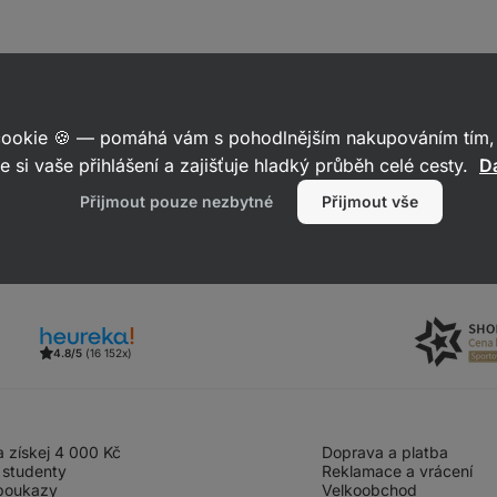
5
2
máslo zatím neočekáváme. Děkujeme hezký den.
 cookie 🍪 — pomáhá vám s pohodlnějším nakupováním tím, 
e si vaše přihlášení a zajišťuje hladký průběh celé cesty.
Da
Reagovat
Přijmout pouze nezbytné
Přijmout vše
4.8/5
(16 152x)
 získej 4 000 Kč
Doprava a platba
 studenty
Reklamace a vrácení
poukazy
Velkoobchod