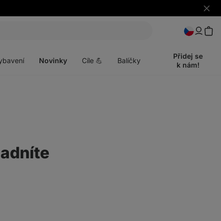
Skrýt
upozo
t
Otevřít
menu
Přidej se
ybavení
Novinky
Cíle 💪
Balíčky
k nám!
ladníte