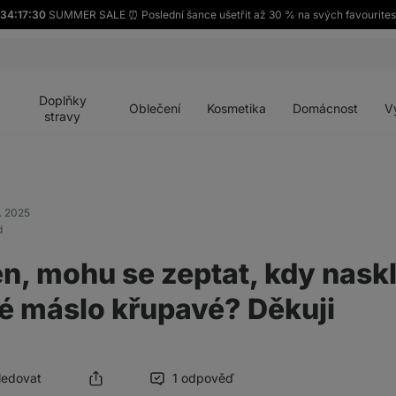
34:17:30
SUMMER SALE ⏰ Poslední šance ušetřit až 30 % na svých favourites
Otevřít
Otevřít
Otevřít
Otevřít
Otevří
menu
menu
menu
menu
menu
Doplňky
Oblečení
Kosmetika
Domácnost
V
stravy
. 2025
d
n, mohu se zeptat, kdy nask
 máslo křupavé? Děkuji
Sledovat
1 odpověď