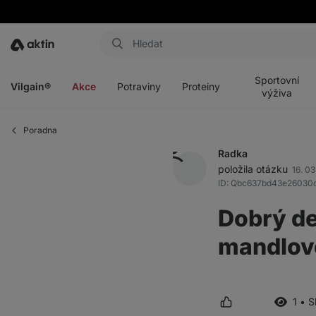
Aktin
Otevřít
Otevřít
Otevřít
Otevřít
menu
menu
menu
menu
Sportovní
Vilgain®
Akce
Potraviny
Proteiny
výživa
Poradna
Radka
položila otázku
16. 03
ID: Qbc637bd43e26030
Dobrý de
mandlové
1 • 