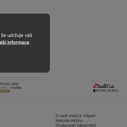
že udržuje váš
lší informace
97/100
(16 981x)
O naší značce Vilgain
Historie Aktinu
Zkušenosti zákazníků