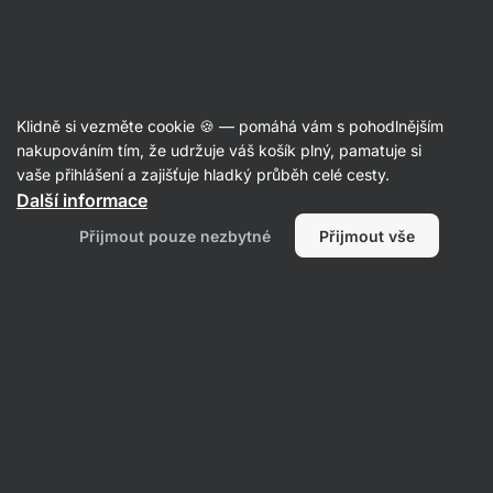
Aktin
Poradna
Klidně si vezměte cookie 🍪 — pomáhá vám s pohodlnějším
Anonymní uživatel
nakupováním tím, že udržuje váš košík plný, pamatuje si
položil(a) otázku
31. 10. 2022
vaše přihlášení a zajišťuje hladký průběh celé cesty.
ID: Qa9050e6bc68afc19
Další informace
Dobrý den mohu se zeptat v jaký
Přijmout pouze nezbytné
Přijmout vše
velikosti si koupila sarajand mikinu
od vilgain heavy brushed
1 • Sledovat
1 odpověď
Zuzana
odpověděla
01. 11. 2022
ID: Aa5fa0135922d1ba7