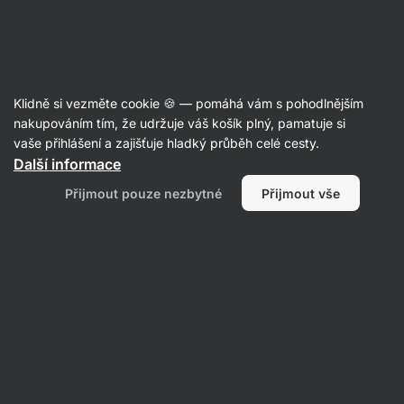
Aktin
Poradna
Klidně si vezměte cookie 🍪 — pomáhá vám s pohodlnějším
Anonymní uživatel
nakupováním tím, že udržuje váš košík plný, pamatuje si
položil(a) otázku
08. 09. 2022
vaše přihlášení a zajišťuje hladký průběh celé cesty.
ID: Q87eb84efca24f8cc
Další informace
Dobrý den, prosím, akce na misku
Přijmout pouze nezbytné
Přijmout vše
zdarma při objednávce nad 2500
už skončila? Díky, Jana
1 • Sledovat
1 odpověď
Zuzana
odpověděla
09. 09. 2022
ID: Aa4a3e97e8ca76946