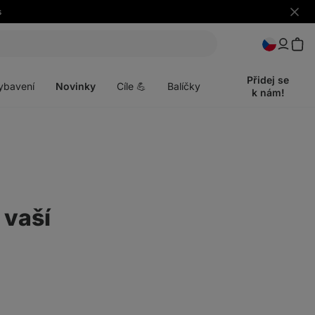
s
Skrýt
upozo
t
Otevřít
menu
Přidej se
ybavení
Novinky
Cíle 💪
Balíčky
k nám!
 vaší