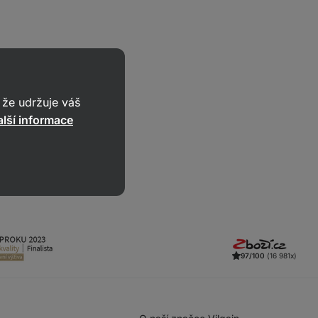
že udržuje váš
lší informace
97/100
(16 981x)