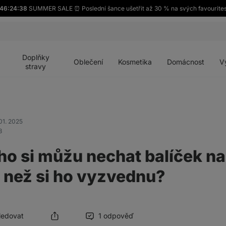
46:24:38
SUMMER SALE ⏰ Poslední šance ušetřit až 30 % na svých favourite
Otevřít
Otevřít
Otevřít
Otevřít
Otevří
menu
menu
menu
menu
menu
Doplňky
Oblečení
Kosmetika
Domácnost
V
stravy
01. 2025
3
ho si můžu nechat balíček na
 než si ho vyzvednu?
Sledovat
1 odpověď