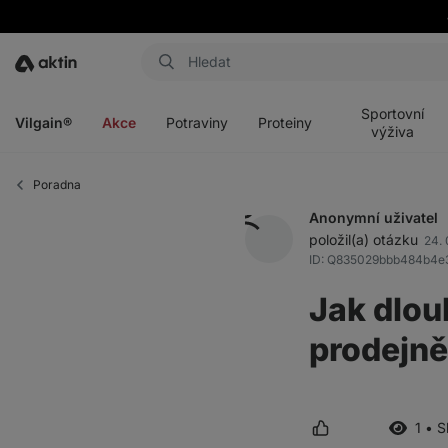
Aktin
Otevřít
Otevřít
Otevřít
Otevřít
menu
menu
menu
menu
Sportovní
Vilgain®
Akce
Potraviny
Proteiny
výživa
Poradna
Anonymní uživatel
položil(a) otázku
24. 
ID: Q835029bbb484b4e
Jak dlou
prodejně
1 • 