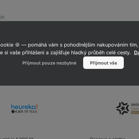
025
 cookie 🍪 — pomáhá vám s pohodlnějším nakupováním tím, 
ný po dobu 7 dní. :-)
e si vaše přihlášení a zajišťuje hladký průběh celé cesty.
Da
Reagovat
Přijmout pouze nezbytné
Přijmout vše
4.8/5
(16 152x)