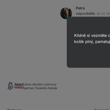
Petra
odpověděla
30. 01. 2
ID: Aa274c3d1f44fbeb0
Dobrý den,
Klidně si vezměte
balíček zůstává ulože
košík plný, pamatuj
Jsme oficiální výživový
partner Českého hokeje