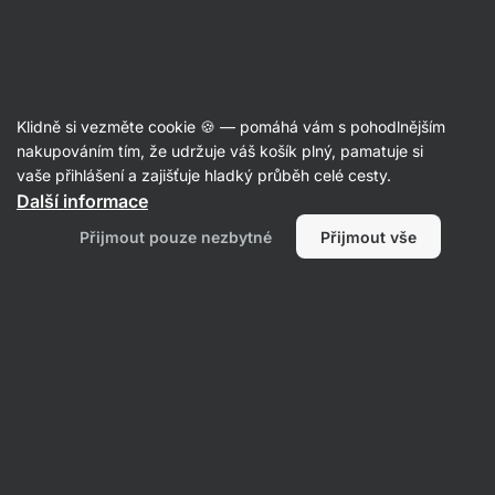
Aktin
Kloubní výživa
Klidně si vezměte cookie 🍪 — pomáhá vám s pohodlnějším
Kolagen v kapslích
nakupováním tím, že udržuje váš košík plný, pamatuje si
vaše přihlášení a zajišťuje hladký průběh celé cesty.
Další informace
Přijmout pouze nezbytné
Přijmout vše
Mořský
kolagen
Filtrovat
1
Kapsle
Vymazat všechny filtry