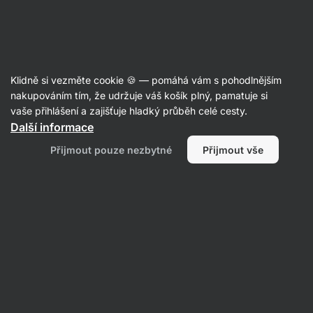
Aktin
Kvalitní spánek
Klidně si vezměte cookie 🍪 — pomáhá vám s pohodlnějším
nakupováním tím, že udržuje váš košík plný, pamatuje si
vaše přihlášení a zajišťuje hladký průběh celé cesty.
Filtrovat
1
Další informace
Přijmout pouze nezbytné
Přijmout vše
Zdravotnické a masážní pomůcky
Vymazat všechny filtry
Produktů:
1
Řazení
:
Výchozí