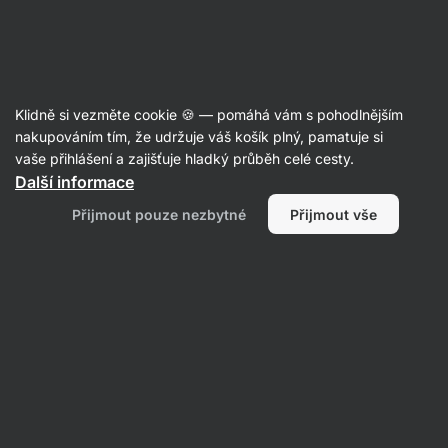
SUMMER SALE ☀️ Objev nové produkty v akci a ušetři až 30 %
Skrýt
upozornění
Aktin
Klidně si vezměte cookie 🍪 — pomáhá vám s pohodlnějším
nakupováním tím, že udržuje váš košík plný, pamatuje si
vaše přihlášení a zajišťuje hladký průběh celé cesty.
Produkt již není v prodeji
Další informace
LifeLike Twister
Přijmout pouze nezbytné
Přijmout vše
Oblíbené alternativy