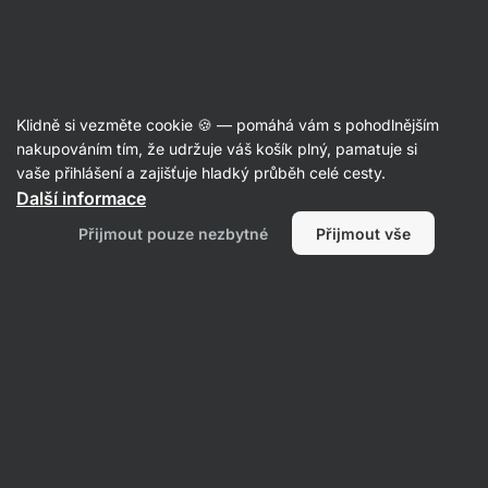
Aktin
Mega Sales
Klidně si vezměte cookie 🍪 — pomáhá vám s pohodlnějším
nakupováním tím, že udržuje váš košík plný, pamatuje si
vaše přihlášení a zajišťuje hladký průběh celé cesty.
Filtrovat
1
Další informace
Přijmout pouze nezbytné
Přijmout vše
Podpora trávení
Vymazat všechny filtry
Produktů:
0
Řazení
:
Výchozí
Nenašli jsme zde žádné produkty
Žádný z produktů neodpovídá vybraným filtrům. Zkuste
resetovat filtry a zobrazit si všechny produkty.