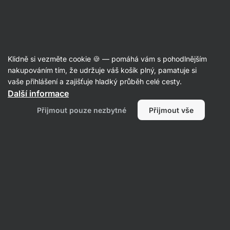
Aktin
Ořechy a sušené plody
Klidně si vezměte cookie 🍪 — pomáhá vám s pohodlnějším
Ořechy
nakupováním tím, že udržuje váš košík plný, pamatuje si
vaše přihlášení a zajišťuje hladký průběh celé cesty.
Další informace
Přijmout pouze nezbytné
Přijmout vše
Kokos
Filtrovat
1
Vylepšená receptura
Vymazat všechny filtry