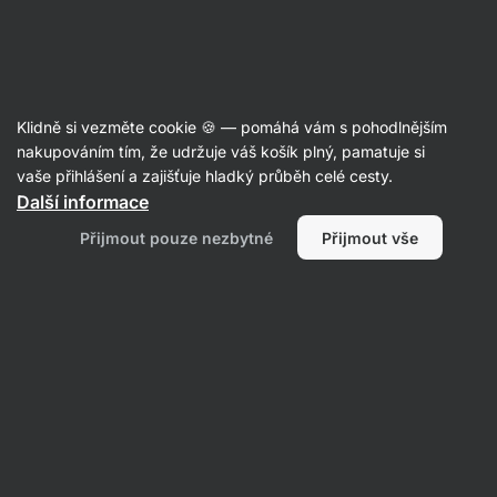
Aktin
Recepty
Klidně si vezměte cookie 🍪 — pomáhá vám s pohodlnějším
nakupováním tím, že udržuje váš košík plný, pamatuje si
Filtrovat
Řazení
:
Nejpopulárnější
2
vaše přihlášení a zajišťuje hladký průběh celé cesty.
Další informace
Veganské
Přijmout pouze nezbytné
Přijmout vše
lasagne
s
čočkou