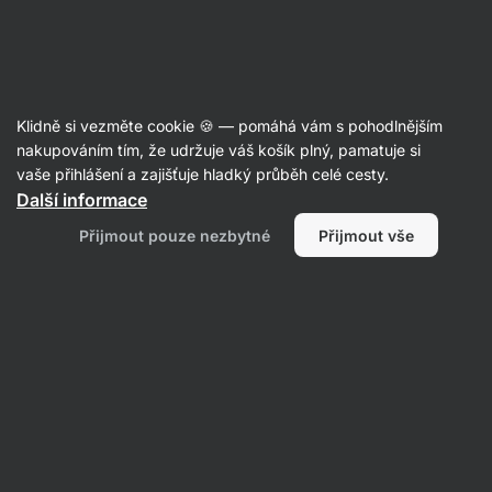
Aktin
S nízkým obsahem cukru
Klidně si vezměte cookie 🍪 — pomáhá vám s pohodlnějším
nakupováním tím, že udržuje váš košík plný, pamatuje si
vaše přihlášení a zajišťuje hladký průběh celé cesty.
Filtrovat
1
Další informace
Přijmout pouze nezbytné
Přijmout vše
4slim
Vymazat všechny filtry
Produktů:
0
Řazení
:
Výchozí
Nenašli jsme zde žádné produkty
Žádný z produktů neodpovídá vybraným filtrům. Zkuste
resetovat filtry a zobrazit si všechny produkty.