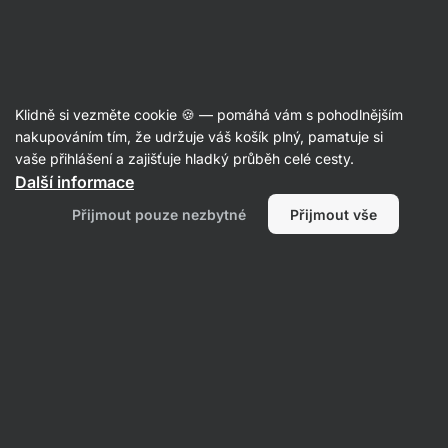
Aktin
Nakupovat
Klidně si vezměte cookie 🍪 — pomáhá vám s pohodlnějším
nakupováním tím, že udržuje váš košík plný, pamatuje si
vaše přihlášení a zajišťuje hladký průběh celé cesty.
Filtrovat
1
Další informace
Přijmout pouze nezbytné
Přijmout vše
The-chillidoctor
Vymazat všechny filtry
Produktů:
0
Řazení
:
Výchozí
Nenašli jsme zde žádné produkty
Žádný z produktů neodpovídá vybraným filtrům. Zkuste
resetovat filtry a zobrazit si všechny produkty.